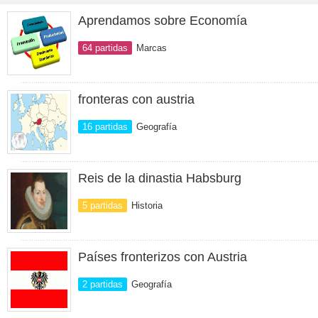
Aprendamos sobre Economía
64 partidas
Marcas
fronteras con austria
16 partidas
Geografía
Reis de la dinastia Habsburg
5 partidas
Historia
Países fronterizos con Austria
2 partidas
Geografía