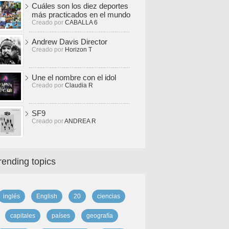
Cuáles son los diez deportes
más practicados en el mundo
Creado por
CABALLA 6
Andrew Davis Director
Creado por
Horizon T
Une el nombre con el idol
Creado por
Claudia R
SF9
Creado por
ANDREA R
rending topics
inglés
English
20
ciencias
capitales
países
geografía