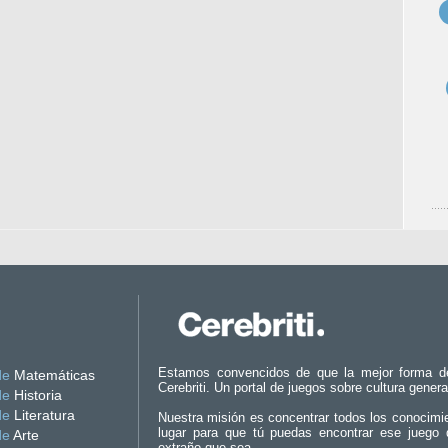
Estamos convencidos de que la mejor forma d
de
Matemáticas
Cerebriti. Un portal de juegos sobre cultura genera
de
Historia
de
Literatura
Nuestra misión es concentrar todos los conocimi
lugar para que tú puedas encontrar ese juego 
de
Arte
extraño que sea.