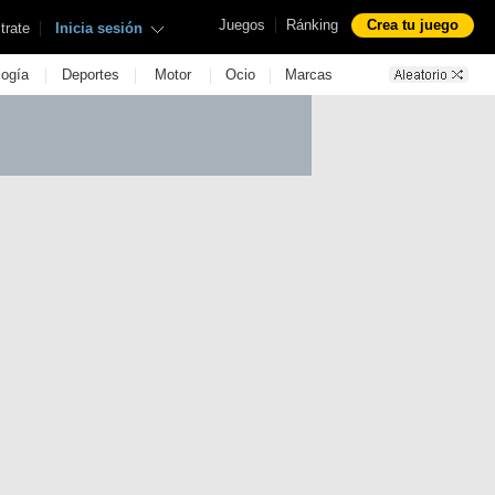
|
Juegos
Ránking
Crea tu juego
|
trate
Inicia sesión
|
|
|
|
logía
Deportes
Motor
Ocio
Marcas