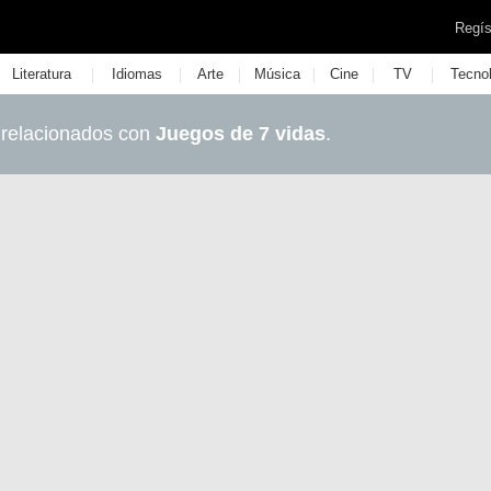
Regís
|
|
|
|
|
|
Literatura
Idiomas
Arte
Música
Cine
TV
Tecno
 relacionados con
Juegos de 7 vidas
.