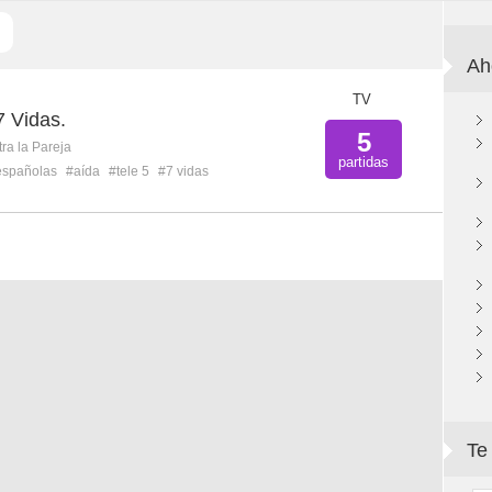
Ah
TV
7 Vidas.
5
ra la Pareja
partidas
españolas
#aída
#tele 5
#7 vidas
Te