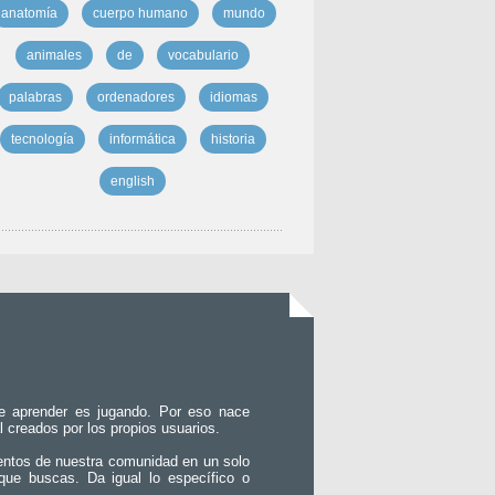
anatomía
cuerpo humano
mundo
animales
de
vocabulario
palabras
ordenadores
idiomas
tecnología
informática
historia
english
e aprender es jugando. Por eso nace
l creados por los propios usuarios.
entos de nuestra comunidad en un solo
que buscas. Da igual lo específico o