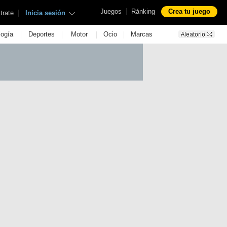
|
Juegos
Ránking
Crea tu juego
|
trate
Inicia sesión
|
|
|
|
logía
Deportes
Motor
Ocio
Marcas