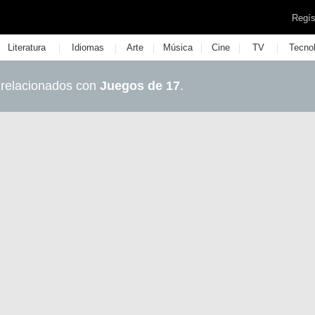
Regís
|
|
|
|
|
|
Literatura
Idiomas
Arte
Música
Cine
TV
Tecno
 relacionados con
Juegos de 17
.