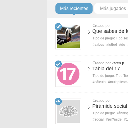
Más recientes
Más jugados
Creado por
Que sabes de f
Tipo de juego:
Tipo Te
#sabes
#futbol
#de
Creado por
karen p
Tabla del 17
Tipo de juego:
Tipo Te
#cálculo
#multiplicac
Creado por
Pirámide social
Tipo de juego:
Ránkin
#social
#pir?mide
#1