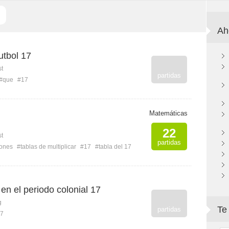
Ah
utbol 17
st
partidas
#que
#17
Matemáticas
22
st
partidas
iones
#tablas de multiplicar
#17
#tabla del 17
 en el periodo colonial 17
g
Te
partidas
7