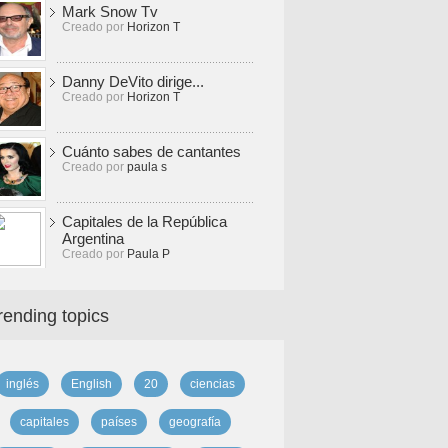
Mark Snow Tv
Creado por
Horizon T
Danny DeVito dirige...
Creado por
Horizon T
Cuánto sabes de cantantes
Creado por
paula s
Capitales de la República
Argentina
Creado por
Paula P
rending topics
inglés
English
20
ciencias
capitales
países
geografía