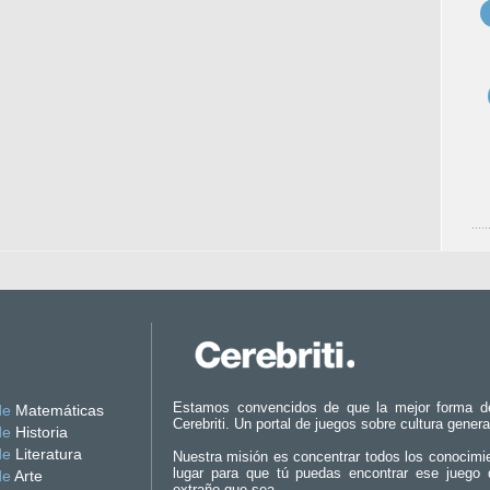
Estamos convencidos de que la mejor forma d
de
Matemáticas
Cerebriti. Un portal de juegos sobre cultura genera
de
Historia
de
Literatura
Nuestra misión es concentrar todos los conocimi
lugar para que tú puedas encontrar ese juego 
de
Arte
extraño que sea.