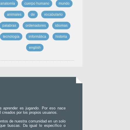
anatomía
cuerpo humano
mundo
animales
de
vocabulario
palabras
ordenadores
idiomas
tecnología
informática
historia
english
e aprender es jugando. Por eso nace
l creados por los propios usuarios.
entos de nuestra comunidad en un solo
que buscas. Da igual lo específico o