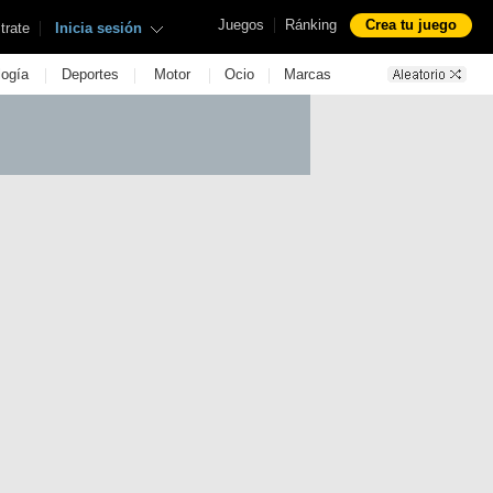
|
Juegos
Ránking
Crea tu juego
|
trate
Inicia sesión
|
|
|
|
logía
Deportes
Motor
Ocio
Marcas