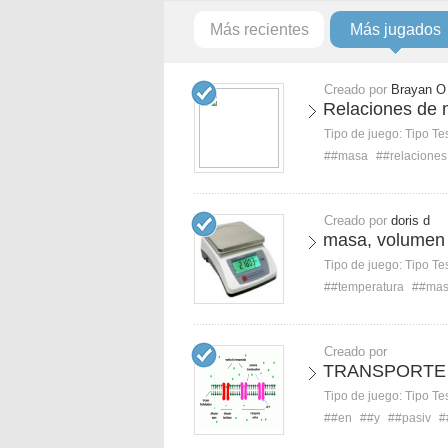
Más recientes
Más jugados
Creado por
Brayan O
Relaciones de 
Tipo de juego:
Tipo Te
##masa
##relaciones
Creado por
doris d
masa, volumen 
Tipo de juego:
Tipo Te
##temperatura
##ma
Creado por
TRANSPORTE 
Tipo de juego:
Tipo Te
##en
##y
##pasiv
#