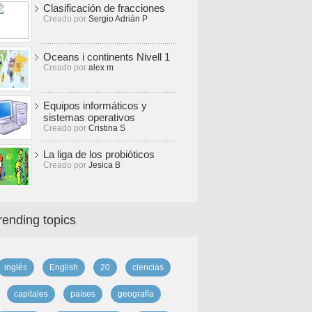
Clasificación de fracciones
Creado por
Sergio Adrián P
Oceans i continents Nivell 1
Creado por
alex m
Equipos informáticos y
sistemas operativos
Creado por
Cristina S
La liga de los probióticos
Creado por
Jesica B
rending topics
inglés
English
20
ciencias
capitales
países
geografía