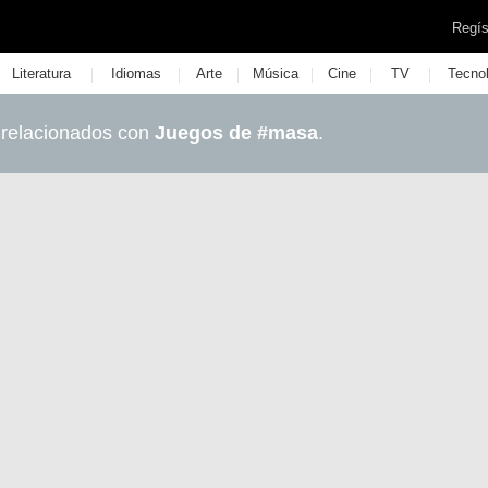
Regís
|
|
|
|
|
|
Literatura
Idiomas
Arte
Música
Cine
TV
Tecno
 relacionados con
Juegos de #masa
.