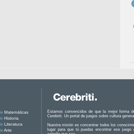
Estamos convencidos de que la mejor forma d
de
Matemáticas
Cerebriti. Un portal de juegos sobre cultura genera
de
Historia
de
Literatura
Nuestra misión es concentrar todos los conocimi
lugar para que tú puedas encontrar ese juego 
de
Arte
extraño que sea.