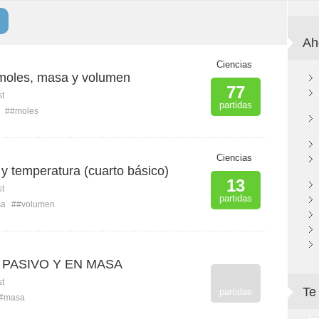
Ah
Ciencias
moles, masa y volumen
77
st
partidas
##moles
Ciencias
y temperatura (cuarto básico)
13
st
partidas
sa
##volumen
PASIVO Y EN MASA
st
Te
partidas
#masa