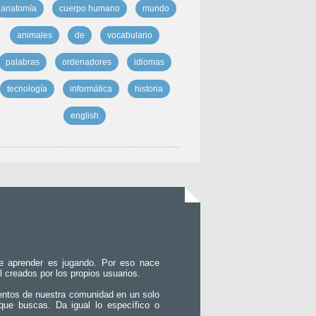
anatomía
cuerpo humano
mundo
animales
de
vocabulario
palabras
ordenadores
idiomas
tecnología
informática
historia
english
e aprender es jugando. Por eso nace
l creados por los propios usuarios.
entos de nuestra comunidad en un solo
que buscas. Da igual lo específico o