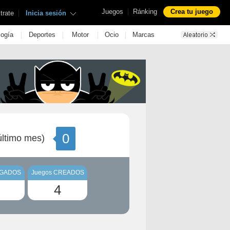
|
Juegos
Ránking
Crea tu juego
|
trate
Inicia sesión
|
|
|
|
logía
Deportes
Motor
Ocio
Marcas
0
ltimo mes)
UGADOS
Juegos CREADOS
4