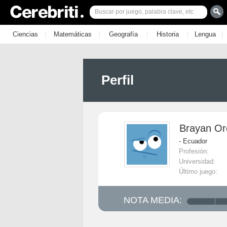
|
|
|
|
|
Ciencias
Matemáticas
Geografía
Historia
Lengua
Perfil
Brayan Or
- Ecuador
Profesión:
Universidad:
Último juego:
NOTA MEDIA: