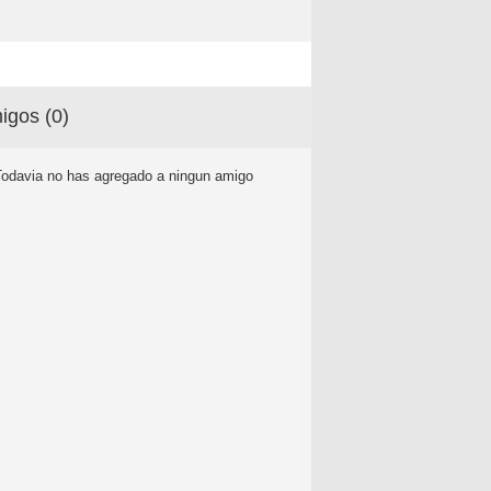
igos (
0
)
Todavia no has agregado a ningun amigo