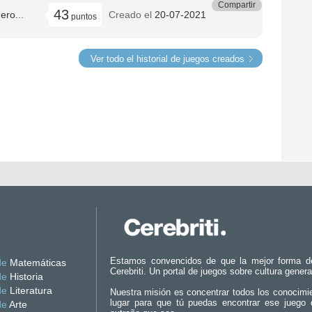
Compartir
43
ro...
Creado el
20-07-2021
puntos
Ver todo el historial de juegos creados
Estamos convencidos de que la mejor forma d
de
Matemáticas
Cerebriti. Un portal de juegos sobre cultura genera
de
Historia
de
Literatura
Nuestra misión es concentrar todos los conocimi
lugar para que tú puedas encontrar ese juego 
de
Arte