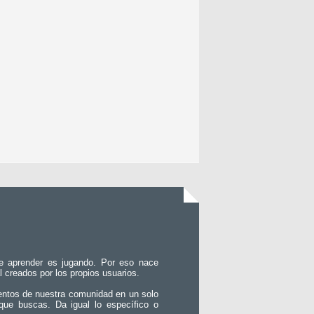
e aprender es jugando. Por eso nace
l creados por los propios usuarios.
entos de nuestra comunidad en un solo
que buscas. Da igual lo específico o