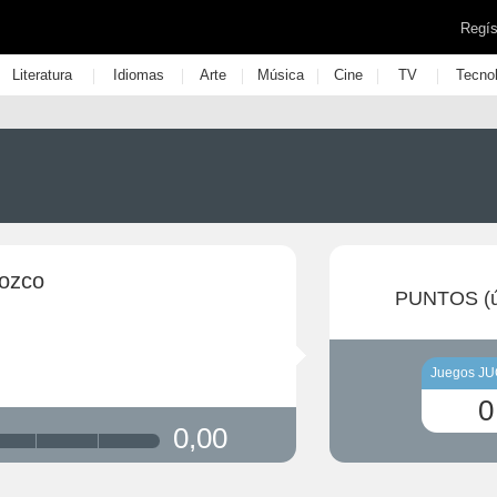
Regís
|
|
|
|
|
|
Literatura
Idiomas
Arte
Música
Cine
TV
Tecno
ozco
PUNTOS (ú
Juegos J
0
0,00