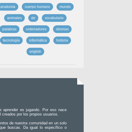
anatomía
cuerpo humano
mundo
animales
de
vocabulario
palabras
ordenadores
idiomas
tecnología
informática
historia
english
e aprender es jugando. Por eso nace
l creados por los propios usuarios.
entos de nuestra comunidad en un solo
que buscas. Da igual lo específico o