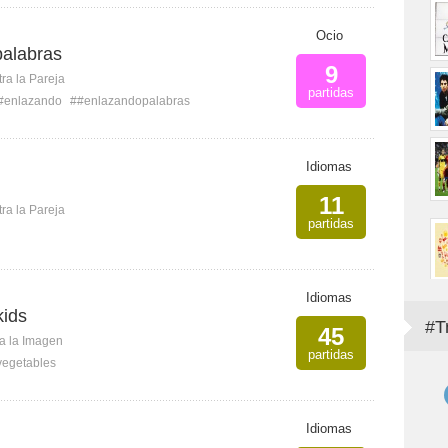
Ocio
palabras
9
ra la Pareja
partidas
#enlazando
##enlazandopalabras
Idiomas
11
ra la Pareja
partidas
Idiomas
kids
#T
45
ca la Imagen
partidas
vegetables
Idiomas