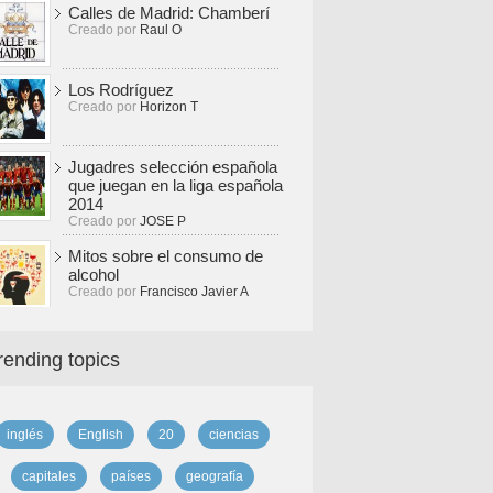
Calles de Madrid: Chamberí
Creado por
Raul O
Los Rodríguez
Creado por
Horizon T
Jugadres selección española
que juegan en la liga española
2014
Creado por
JOSE P
Mitos sobre el consumo de
alcohol
Creado por
Francisco Javier A
rending topics
inglés
English
20
ciencias
capitales
países
geografía