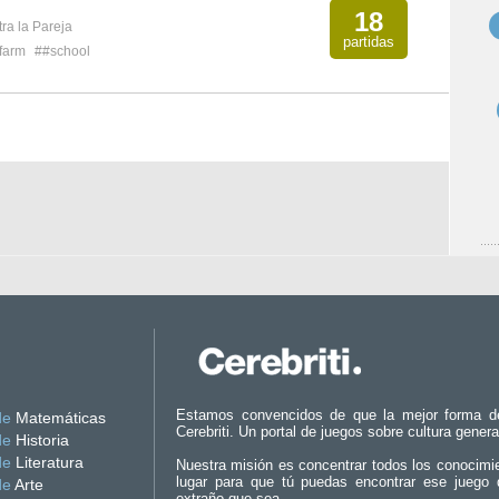
18
ra la Pareja
partidas
farm
##school
Estamos convencidos de que la mejor forma d
de
Matemáticas
Cerebriti. Un portal de juegos sobre cultura genera
de
Historia
de
Literatura
Nuestra misión es concentrar todos los conocimi
lugar para que tú puedas encontrar ese juego 
de
Arte
extraño que sea.