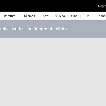
Regís
|
|
|
|
|
|
Literatura
Idiomas
Arte
Música
Cine
TV
Tecno
 relacionados con
Juegos de #kids
.