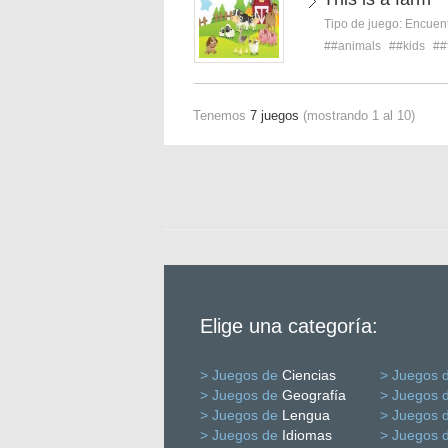
Tipo de juego:
Encuent
##animals
##kids
##
Tenemos
7 juegos
(mostrando 1 al 10)
Elige una categoría:
> Juegos de
Ciencias
> Juegos 
> Juegos de
Geografía
> Juegos 
> Juegos de
Lengua
> Juegos 
> Juegos de
Idiomas
> Juegos 