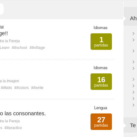
Ah
 M
Idiomas
ge!!
1
ra la Pareja
partidas
Learn
##school
##village
Idiomas
16
ca la Imagen
partidas
##kids
##colors
##write
Lengua
ico las consonantes.
27
ra la Pareja
Te
partidas
es
##practico