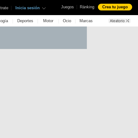
|
Juegos
Ránking
Crea tu juego
|
trate
Inicia sesión
|
|
|
|
logía
Deportes
Motor
Ocio
Marcas