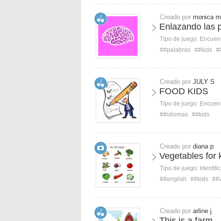
Creado por
monica m
Enlazando las 
Tipo de juego:
Encuent
##palabras
##kids
#
Creado por
JULY S
FOOD KIDS
Tipo de juego:
Encuent
##idiomas
##kids
Creado por
diana p
Vegetables for 
Tipo de juego:
Identifi
##english
##kids
##
Creado por
arline j
This is a farm