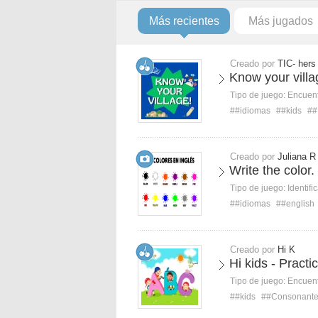
Más recientes
Más jugados
Creado por
TIC- hers
Know your villa
Tipo de juego:
Encuent
##idiomas
##kids
##
Creado por
Juliana R
Write the color.
Tipo de juego:
Identifi
##idiomas
##english
Creado por
Hi K
Hi kids - Pract
Tipo de juego:
Encuent
##kids
##Consonant