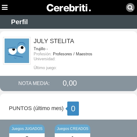
Perfil
JULY STELITA
Trujillo -
Profesión:
Profesores / Maestros
Universidad:
Último juego:
0,00
NOTA MEDIA:
0
PUNTOS (último mes)
Juegos JUGADOS
Juegos CREADOS