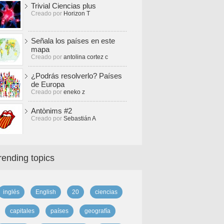
Trivial Ciencias plus
Creado por
Horizon T
Señala los países en este
mapa
Creado por
antolina cortez c
¿Podrás resolverlo? Países
de Europa
Creado por
eneko z
Antònims #2
Creado por
Sebastián A
rending topics
inglés
English
20
ciencias
capitales
países
geografía