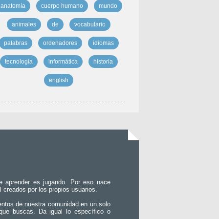
anatomía
cuerpo humano
mundo
animales
de
vocabulario
palabras
ordenadores
idiomas
tecnología
informática
historia
english
e aprender es jugando. Por eso nace
l creados por los propios usuarios.
entos de nuestra comunidad en un solo
que buscas. Da igual lo específico o