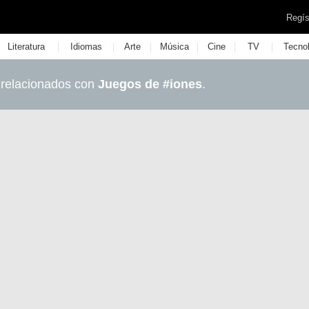
Regís
|
|
|
|
|
|
Literatura
Idiomas
Arte
Música
Cine
TV
Tecno
 relacionados con
Juegos de #iones
.