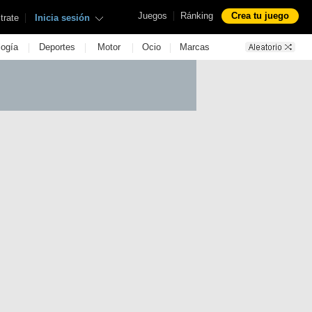
|
Juegos
Ránking
Crea tu juego
|
trate
Inicia sesión
|
|
|
|
logía
Deportes
Motor
Ocio
Marcas