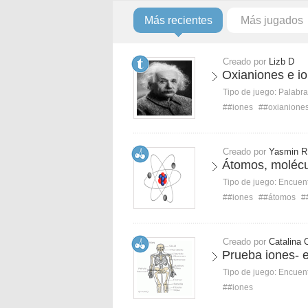
Más recientes
Más jugados
Creado por
Lizb D
Oxianiones e i
Tipo de juego:
Palabra
##iones
##oxianione
Creado por
Yasmin R
Átomos, molécu
Tipo de juego:
Encuent
##iones
##átomos
#
Creado por
Catalina 
Prueba iones- e
Tipo de juego:
Encuent
##iones