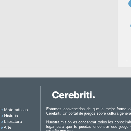
Estamos convencidos de que la mejor forma d
de
Matemáticas
Cerebriti. Un portal de juegos sobre cultura genera
de
Historia
de
Literatura
Nuestra misión es concentrar todos los conocimi
lugar para que tú puedas encontrar ese juego 
de
Arte
extraño que sea.