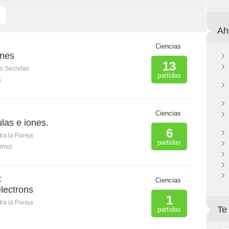
Ah
Ciencias
ones
13
s Secretas
partidas
s
Ciencias
las e iones.
6
ra la Pareja
partidas
#mol
C
Ciencias
lectrons
1
ra la Pareja
Te
partidas