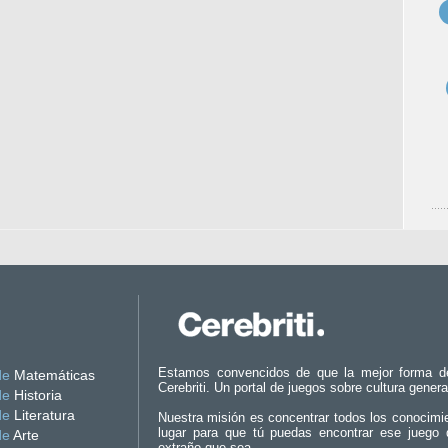
Estamos convencidos de que la mejor forma d
de
Matemáticas
Cerebriti. Un portal de juegos sobre cultura genera
de
Historia
de
Literatura
Nuestra misión es concentrar todos los conocimi
lugar para que tú puedas encontrar ese juego 
de
Arte
extraño que sea.