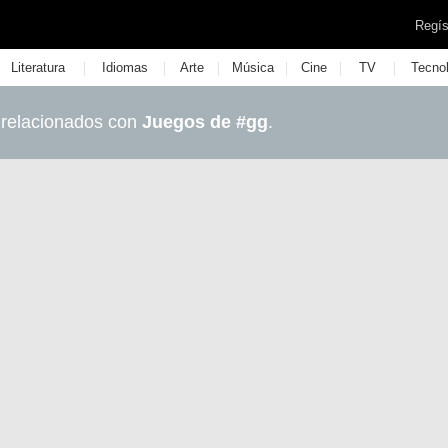
Regís
|
|
|
|
|
|
Literatura
Idiomas
Arte
Música
Cine
TV
Tecno
 relacionados con
Juegos de #gg
.