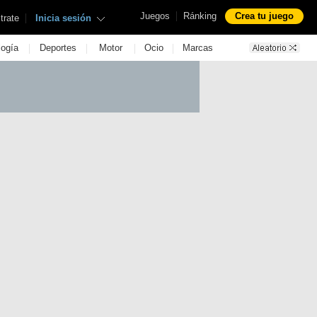
|
Juegos
Ránking
Crea tu juego
|
trate
Inicia sesión
|
|
|
|
logía
Deportes
Motor
Ocio
Marcas