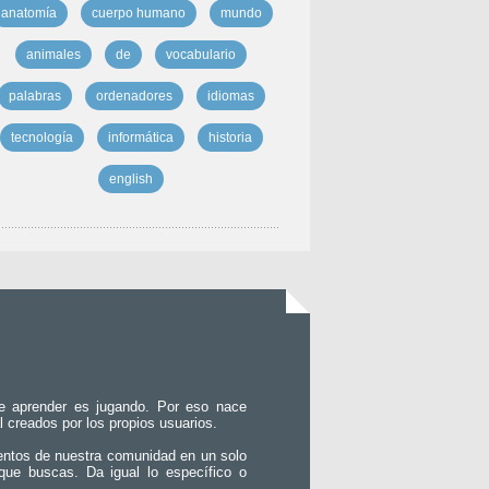
anatomía
cuerpo humano
mundo
animales
de
vocabulario
palabras
ordenadores
idiomas
tecnología
informática
historia
english
e aprender es jugando. Por eso nace
l creados por los propios usuarios.
entos de nuestra comunidad en un solo
que buscas. Da igual lo específico o