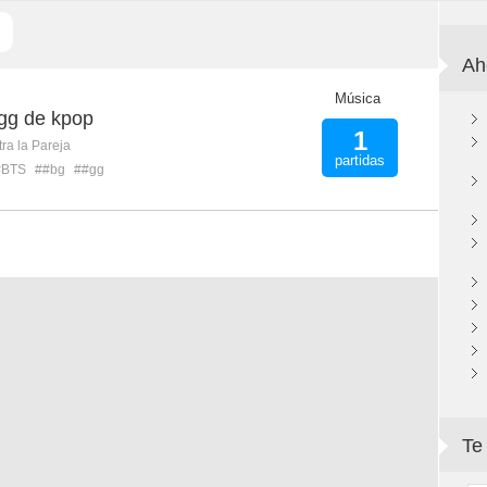
Ah
Música
 gg de kpop
1
ra la Pareja
partidas
#BTS
##bg
##gg
Te