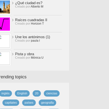
¿Qué ciudad es?
Creado por
Alberto M
Raíces cuadradas II
Creado por
Horizon T
Une los antónimos (1)
Creado por
paula l
Pista y obra
Creado por
Mónica U
rending topics
inglés
English
20
ciencias
capitales
países
geografía