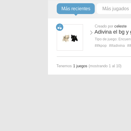
Más recientes
Más jugados
Creado por
celeste
Adivina el bg y
Tipo de juego:
Encuent
##kpop
##adivina
#
Tenemos
1 juegos
(mostrando 1 al 10)