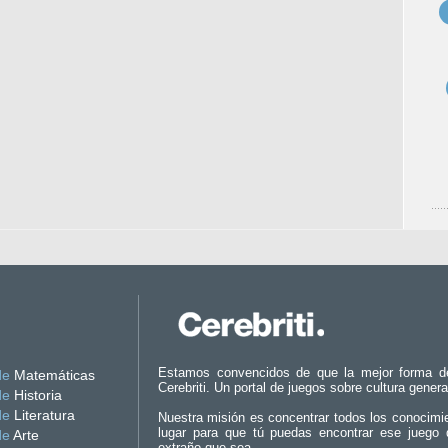
Estamos convencidos de que la mejor forma d
de
Matemáticas
Cerebriti. Un portal de juegos sobre cultura genera
de
Historia
de
Literatura
Nuestra misión es concentrar todos los conocimi
lugar para que tú puedas encontrar ese juego 
de
Arte
extraño que sea.