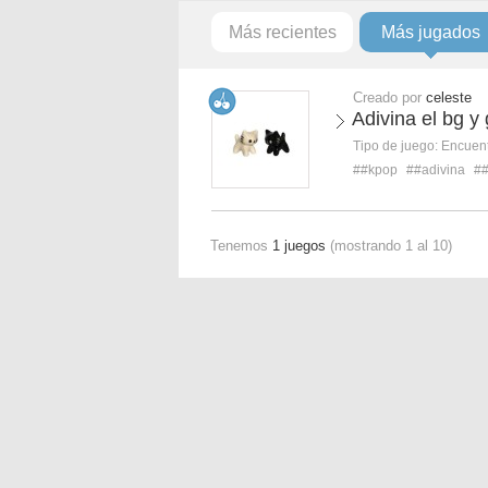
Más recientes
Más jugados
Creado por
celeste
Adivina el bg y
Tipo de juego:
Encuent
##kpop
##adivina
#
Tenemos
1 juegos
(mostrando 1 al 10)