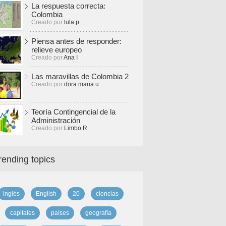
La respuesta correcta:
Colombia
Creado por
lula p
Piensa antes de responder:
relieve europeo
Creado por
Ana I
Las maravillas de Colombia 2
Creado por
dora maria u
Teoría Contingencial de la
Administración
Creado por
Limbo R
rending topics
inglés
English
20
ciencias
capitales
países
geografía