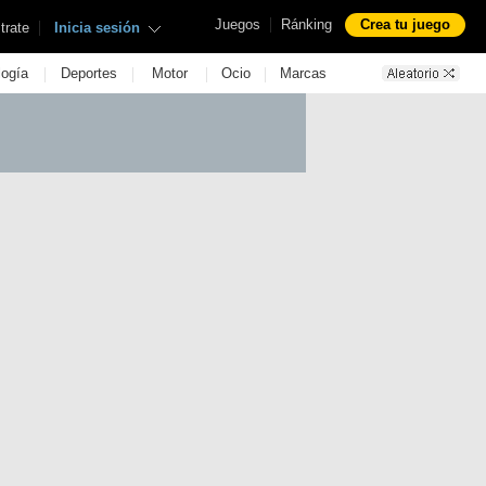
|
Juegos
Ránking
Crea tu juego
|
trate
Inicia sesión
|
|
|
|
logía
Deportes
Motor
Ocio
Marcas