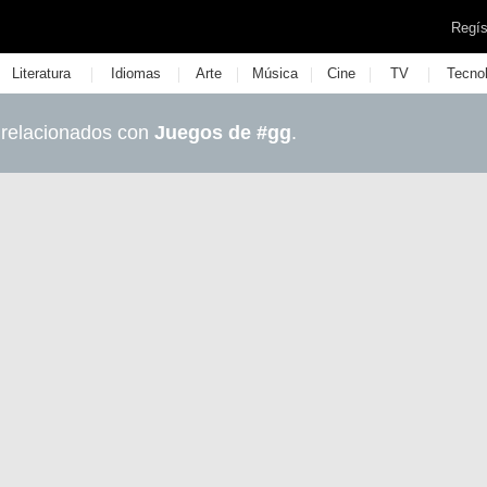
Regís
|
|
|
|
|
|
Literatura
Idiomas
Arte
Música
Cine
TV
Tecno
 relacionados con
Juegos de #gg
.