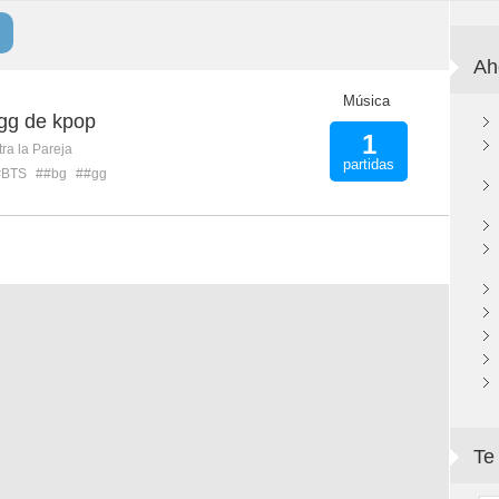
Ah
Música
 gg de kpop
1
ra la Pareja
partidas
#BTS
##bg
##gg
Te