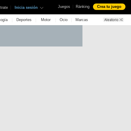
|
Juegos
Ránking
Crea tu juego
|
trate
Inicia sesión
|
|
|
|
logía
Deportes
Motor
Ocio
Marcas