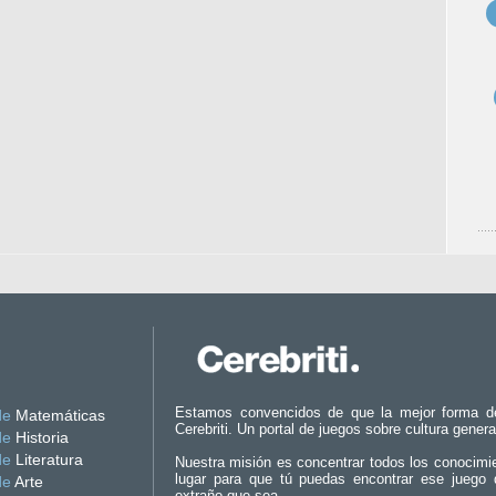
Estamos convencidos de que la mejor forma d
de
Matemáticas
Cerebriti. Un portal de juegos sobre cultura genera
de
Historia
de
Literatura
Nuestra misión es concentrar todos los conocimi
lugar para que tú puedas encontrar ese juego 
de
Arte
extraño que sea.