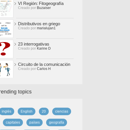
VI Región: Fitogeografía
Creado por
Buzaiser
Distributivos en griego
Creado por
marialujan1
23 interrogativas
Creado por
Karine D
Circuito de la comunicación
Creado por
Carlos H
rending topics
inglés
English
20
ciencias
capitales
países
geografía