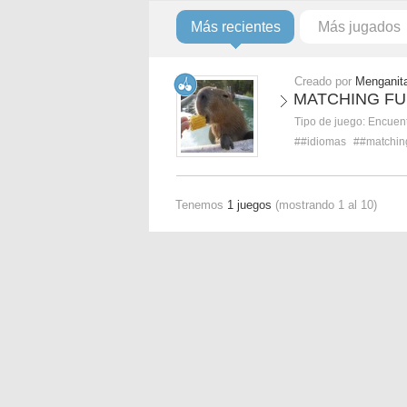
Más recientes
Más jugados
Creado por
Menganit
MATCHING FU
Tipo de juego:
Encuent
##idiomas
##matchin
Tenemos
1 juegos
(mostrando 1 al 10)