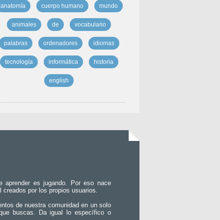
anatomía
cuerpo humano
mundo
animales
de
vocabulario
palabras
ordenadores
idiomas
tecnología
informática
historia
english
e aprender es jugando. Por eso nace
l creados por los propios usuarios.
entos de nuestra comunidad en un solo
que buscas. Da igual lo específico o