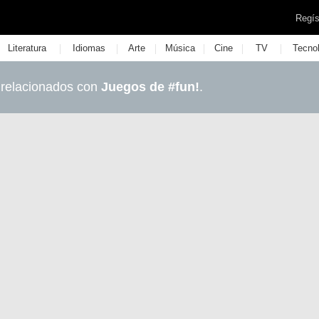
Regís
|
|
|
|
|
|
Literatura
Idiomas
Arte
Música
Cine
TV
Tecno
 relacionados con
Juegos de #fun!
.