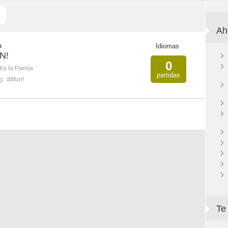
Ah
a
Idiomas
N!
0
ra la Pareja
partidas
g
##fun!
Te