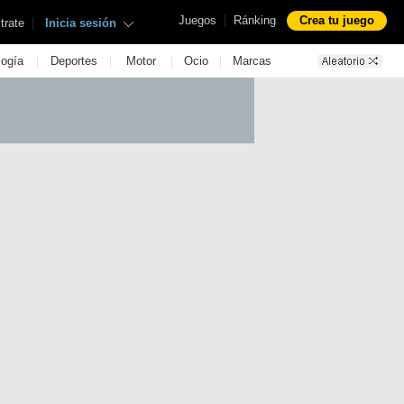
|
Juegos
Ránking
Crea tu juego
|
trate
Inicia sesión
|
|
|
|
logía
Deportes
Motor
Ocio
Marcas