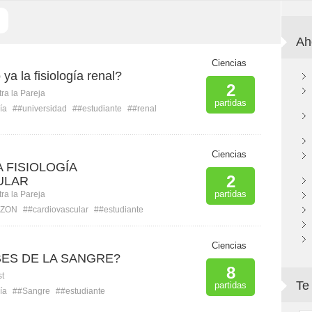
Ah
Ciencias
ya la fisiología renal?
2
ra la Pareja
partidas
ía
##universidad
##estudiante
##renal
Ciencias
 FISIOLOGÍA
2
ULAR
partidas
ra la Pareja
AZON
##cardiovascular
##estudiante
Ciencias
BES DE LA SANGRE?
8
st
Te
partidas
ía
##Sangre
##estudiante