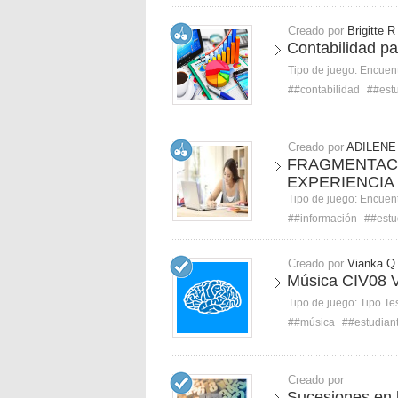
Creado por
Brigitte R
Contabilidad pa
Tipo de juego:
Encuent
##contabilidad
##est
Creado por
ADILENE
FRAGMENTACI
EXPERIENCIA
Tipo de juego:
Encuent
##información
##estu
Creado por
Vianka Q
Música CIV08 V
Tipo de juego:
Tipo Te
##música
##estudian
Creado por
Sucesiones en 