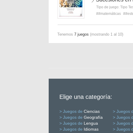
Tipo de juego:
Tipo Te
##matemáticas
##est
Tenemos
7 juegos
(mostrando 1 al 10)
Elige una categoría:
> Juegos de
Ciencias
> Juegos 
> Juegos de
Geografía
> Juegos 
> Juegos de
Lengua
> Juegos 
> Juegos de
Idiomas
> Juegos 