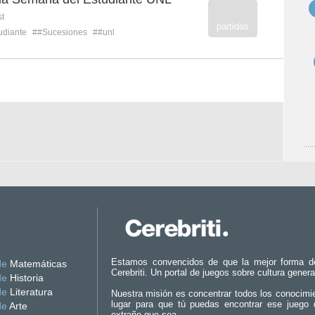
st
partidas
udiante
##Sucesiones
##unl
Estamos convencidos de que la mejor forma d
de
Matemáticas
Cerebriti. Un portal de juegos sobre cultura genera
de
Historia
de
Literatura
Nuestra misión es concentrar todos los conocimi
lugar para que tú puedas encontrar ese juego 
de
Arte
extraño que sea.