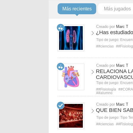
Más recientes
Más jugados
Creado por
Marc T
¿Has estudiado 
Tipo de juego:
Encuent
##ciencias
##Fisiolog
Creado por
Marc T
RELACIONA LA
CARDIOVASC
Tipo de juego:
Encuent
##Fisiología
##COR
##alumno
Creado por
Marc T
QUE BIEN SA
Tipo de juego:
Tipo Te
##ciencias
##Fisiolog