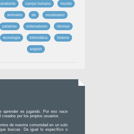
anatomía
cuerpo humano
mundo
animales
de
vocabulario
palabras
ordenadores
idiomas
tecnología
informática
historia
english
e aprender es jugando. Por eso nace
l creados por los propios usuarios.
entos de nuestra comunidad en un solo
que buscas. Da igual lo específico o