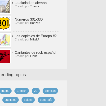
La ciudad en alemán
Creado por
Than a
Números 301-330
Creado por
Horizon T
Las capitales de Europa #2
Creado por
Mikel A
Cantantes de rock español
Creado por
Elena
rending topics
inglés
English
20
ciencias
capitales
países
geografía