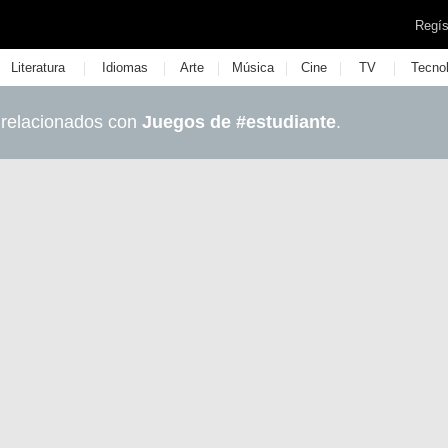
Regís
|
|
|
|
|
|
Literatura
Idiomas
Arte
Música
Cine
TV
Tecno
 relacionados con
Juegos de #estudiante
.