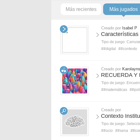
Más recientes
Más jugados
Creado por
Isabel P
Características 
Tipo de juego:
Carruse
##digital
##contexto
Creado por
Karolayn
RECUERDA Y
Tipo de juego:
Encuent
##matemáticas
##pol
Creado por
Contexto Instit
Tipo de juego:
Selecci
##ocio
##sena
##con