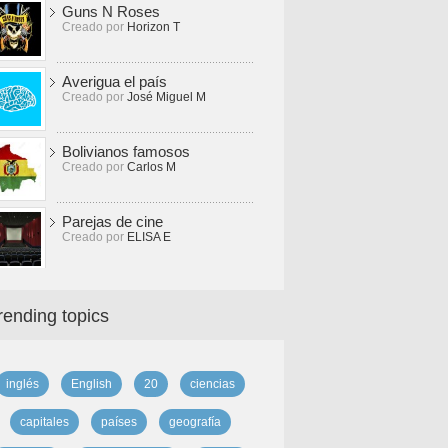
Guns N Roses
Creado por
Horizon T
Averigua el país
Creado por
José Miguel M
Bolivianos famosos
Creado por
Carlos M
Parejas de cine
Creado por
ELISA E
rending topics
inglés
English
20
ciencias
capitales
países
geografía