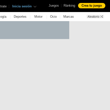
|
Juegos
Ránking
Crea tu juego
|
trate
Inicia sesión
|
|
|
|
logía
Deportes
Motor
Ocio
Marcas