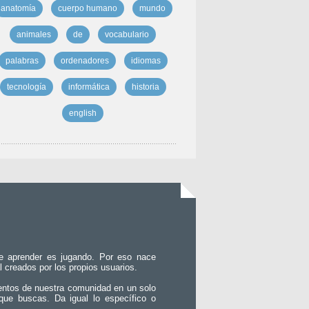
anatomía
cuerpo humano
mundo
animales
de
vocabulario
palabras
ordenadores
idiomas
tecnología
informática
historia
english
e aprender es jugando. Por eso nace
l creados por los propios usuarios.
entos de nuestra comunidad en un solo
que buscas. Da igual lo específico o