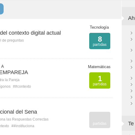
Ah
Tecnología
del contexto digital actual
8
l de preguntas
partidas
s A
Matemáticas
 EMPAREJA
1
ra la Pareja
partidas
ígonos
##contexto
ucional del Sena
ona las Respuestas Correctas
Te
partidas
texto
##instituciona