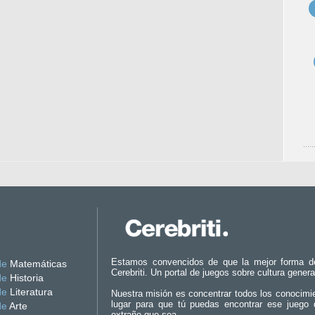
Estamos convencidos de que la mejor forma d
de
Matemáticas
Cerebriti. Un portal de juegos sobre cultura genera
de
Historia
de
Literatura
Nuestra misión es concentrar todos los conocimi
lugar para que tú puedas encontrar ese juego 
de
Arte
extraño que sea.