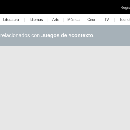
Regís
|
|
|
|
|
|
Literatura
Idiomas
Arte
Música
Cine
TV
Tecno
 relacionados con
Juegos de #contexto
.