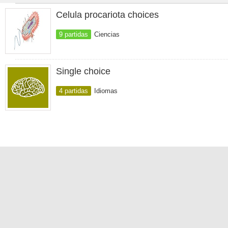
Celula procariota choices
9 partidas
Ciencias
Single choice
4 partidas
Idiomas