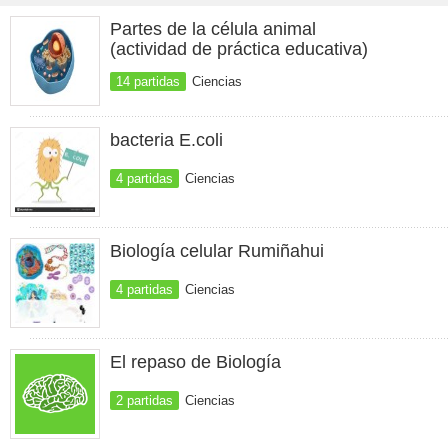
Partes de la célula animal
(actividad de práctica educativa)
14 partidas
Ciencias
bacteria E.coli
4 partidas
Ciencias
Biología celular Rumiñahui
4 partidas
Ciencias
El repaso de Biología
2 partidas
Ciencias