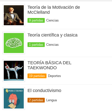
Teoría de la Motivación de
McClelland
9 partidas
Ciencias
Teoría científica y clasica
1 partidas
Ciencias
TEORÍA BÁSICA DEL
TAEKWONDO
19 partidas
Deportes
El conductivismo
2 partidas
Lengua