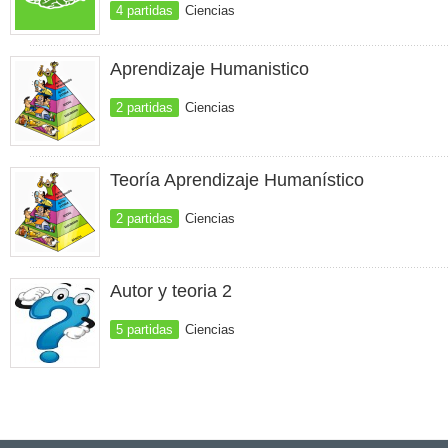
4 partidas
Ciencias
Aprendizaje Humanistico
2 partidas
Ciencias
Teoría Aprendizaje Humanístico
2 partidas
Ciencias
Autor y teoria 2
5 partidas
Ciencias