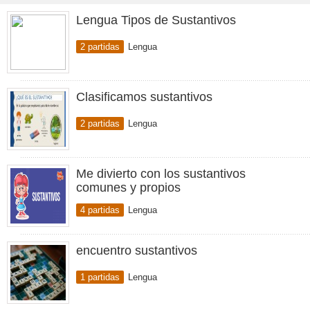
Lengua Tipos de Sustantivos
2 partidas
Lengua
Clasificamos sustantivos
2 partidas
Lengua
Me divierto con los sustantivos
comunes y propios
4 partidas
Lengua
encuentro sustantivos
1 partidas
Lengua