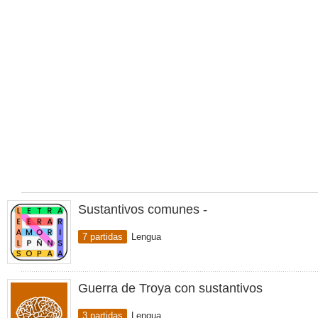
Sustantivos comunes -
7 partidas
Lengua
Guerra de Troya con sustantivos
3 partidas
Lengua