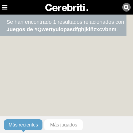
Se han encontrado 1 resultados relacionados con
Juegos de #Qwertyuiopasdfghjklñzxcvbnm
.
Más recientes
Más jugados