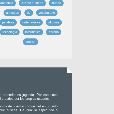
anatomía
cuerpo humano
mundo
animales
de
vocabulario
palabras
ordenadores
idiomas
tecnología
informática
historia
english
e aprender es jugando. Por eso nace
l creados por los propios usuarios.
entos de nuestra comunidad en un solo
que buscas. Da igual lo específico o