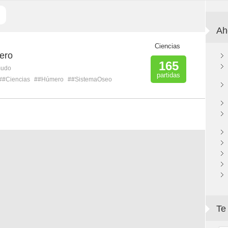
Ah
Ciencias
ero
165
mudo
partidas
##Ciencias
##Húmero
##SistemaOseo
Te