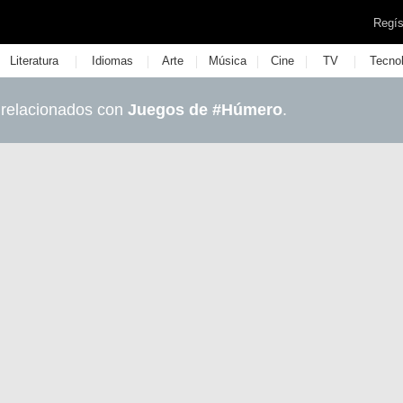
Regís
|
|
|
|
|
|
Literatura
Idiomas
Arte
Música
Cine
TV
Tecno
 relacionados con
Juegos de #Húmero
.