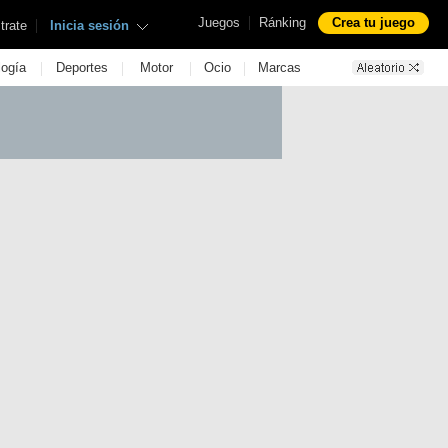
|
Juegos
Ránking
Crea tu juego
|
trate
Inicia sesión
|
|
|
|
logía
Deportes
Motor
Ocio
Marcas