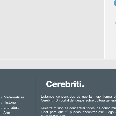
Estamos convencidos de que la mejor forma d
de
Matemáticas
Cerebriti. Un portal de juegos sobre cultura genera
de
Historia
de
Literatura
Nuestra misión es concentrar todos los conocimi
lugar para que tú puedas encontrar ese juego 
de
Arte
extraño que sea.