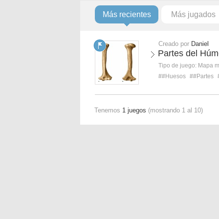
Más recientes
Más jugados
Creado por
Daniel
Partes del Húm
Tipo de juego:
Mapa 
##Huesos
##Partes
Tenemos
1 juegos
(mostrando 1 al 10)