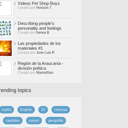
Videos Pet Shop Boys
Creado por
Horizon T
Describing people's
personality and feelings
Creado por
Nerea B
Las propiedades de los
materiales #1
Creado por
Jose Luis R
Región de la Araucanía -
división política
Creado por
MamutGeo
rending topics
inglés
English
20
ciencias
capitales
países
geografía