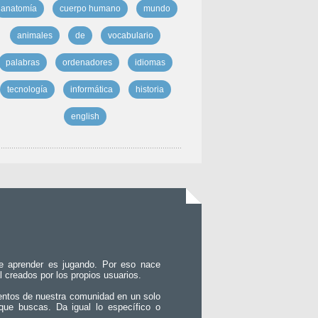
anatomía
cuerpo humano
mundo
animales
de
vocabulario
palabras
ordenadores
idiomas
tecnología
informática
historia
english
e aprender es jugando. Por eso nace
l creados por los propios usuarios.
entos de nuestra comunidad en un solo
que buscas. Da igual lo específico o