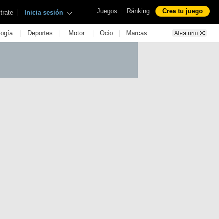
|
Juegos
Ránking
Crea tu juego
|
trate
Inicia sesión
|
|
|
|
logía
Deportes
Motor
Ocio
Marcas