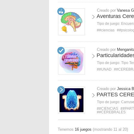
Creado por
Vanesa G
Aventuras Cere
Tipo de juego:
Encuent
##ciencias
##psicolo
Creado por
Menganit
Particularidade
Tipo de juego:
Tipo Te
##UNAD
##CEREBR
Creado por
Jessica 
PARTES CER
Tipo de juego:
Carruse
##CIENCIAS
##PAR
##CEREBRALES
Tenemos
16 juegos
(mostrando 11 al 20)