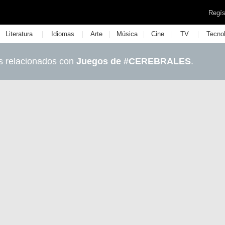
Regís
|
|
|
|
|
|
Literatura
Idiomas
Arte
Música
Cine
TV
Tecno
s relacionados con
Juegos de #CEREBRALES
.