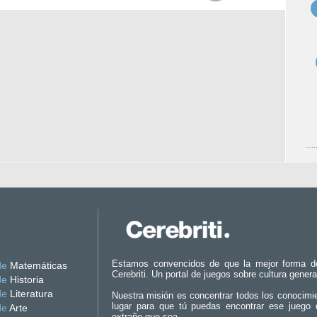
Estamos convencidos de que la mejor forma d
de
Matemáticas
Cerebriti. Un portal de juegos sobre cultura genera
de
Historia
de
Literatura
Nuestra misión es concentrar todos los conocimi
lugar para que tú puedas encontrar ese juego 
de
Arte
extraño que sea.