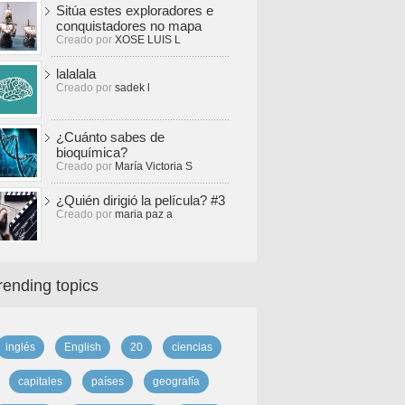
Sitúa estes exploradores e
conquistadores no mapa
Creado por
XOSE LUIS L
lalalala
Creado por
sadek l
¿Cuánto sabes de
bioquímica?
Creado por
María Victoria S
¿Quién dirigió la película? #3
Creado por
maria paz a
rending topics
inglés
English
20
ciencias
capitales
países
geografía