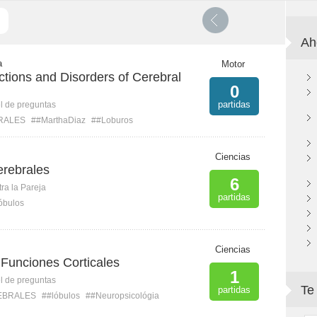
Ah
a
Motor
ctions and Disorders of Cerebral
0
partidas
l de preguntas
RALES
##MarthaDiaz
##Loburos
Ciencias
erebrales
6
ra la Pareja
partidas
óbulos
Ciencias
 Funciones Corticales
1
l de preguntas
Te
partidas
EBRALES
##lóbulos
##Neuropsicológia