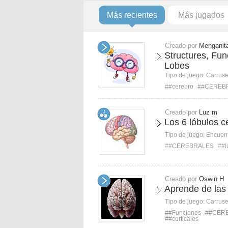
Más recientes
Más jugados
Creado por
Menganit
Structures, Fun
Lobes
Tipo de juego:
Carruse
##cerebro
##CEREB
Creado por
Luz m
Los 6 lóbulos c
Tipo de juego:
Encuent
##CEREBRALES
##l
Creado por
Oswin H
Aprende de las
Tipo de juego:
Carruse
##Funciones
##CER
##corticales