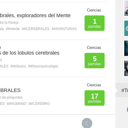
Ciencias
brales, exploradores del Mente
1
ra la Pareja
partidas
gía
##mente
##CEREBRALES
##AVENTURAS
a
Ciencias
s de los lobulos cerebrales
5
st
partidas
ALES
##lóbulos
##Neuropsicológia
B
Ciencias
EBRALES
#T
17
l de preguntas
partidas
TES
##HUMANO
##CEREBRO