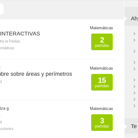
Ah
Matemáticas
 INTERACTIVAS
2
ra la Pareja
partidas
emáticas
E
Matemáticas
ubre sobre áreas y perímetros
15
st
partidas
tza g
Matemáticas
.
3
st
Te
partidas
acciones