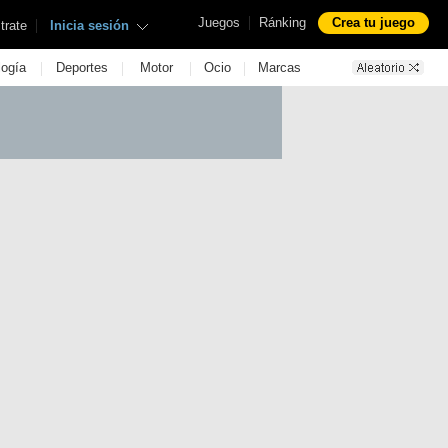
|
Juegos
Ránking
Crea tu juego
|
trate
Inicia sesión
|
|
|
|
logía
Deportes
Motor
Ocio
Marcas