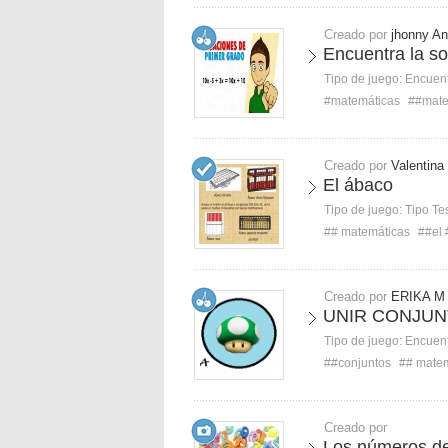
Creado por
jhonny An
Encuentra la s
Tipo de juego:
Encuent
#matemáticas
##mate
Creado por
Valentina
El ábaco
Tipo de juego:
Tipo Te
## matemáticas
##el
Creado por
ERIKA M
UNIR CONJU
Tipo de juego:
Encuent
##conjuntos
## mate
Creado por
Los números de