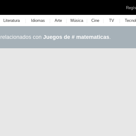
Regís
|
|
|
|
|
|
Literatura
Idiomas
Arte
Música
Cine
TV
Tecno
 relacionados con
Juegos de # matematicas
.