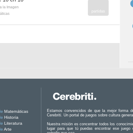
ca la Imagen
partidas
áticas
Estamos convencidos de que la mejor forma d
de
Matemáticas
Cerebriti. Un portal de juegos sobre cultura genera
de
Historia
de
Literatura
Nuestra misión es concentrar todos los conocimi
lugar para que tú puedas encontrar ese juego 
de
Arte
extraño que sea.