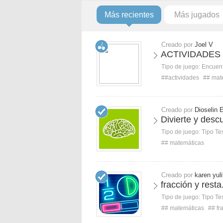
Más recientes
Más jugados
Creado por
Joel V
ACTIVIDADES
Tipo de juego:
Encuent
##actividades
## mat
Creado por
Dioselin 
Divierte y desc
Tipo de juego:
Tipo Te
## matemáticas
Creado por
karen yuli
fracción y resta
Tipo de juego:
Tipo Te
## matemáticas
## fr