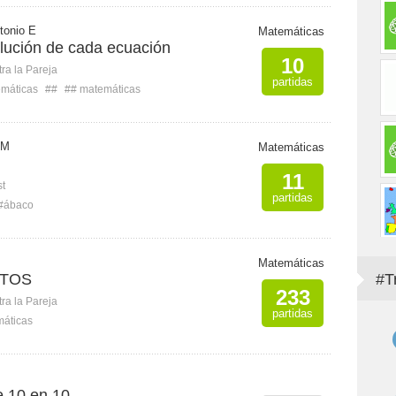
tonio E
Matemáticas
olución de cada ecuación
10
ra la Pareja
partidas
máticas
##
## matemáticas
 M
Matemáticas
11
st
partidas
 #ábaco
Matemáticas
NTOS
#T
233
ra la Pareja
partidas
máticas
 10 en 10