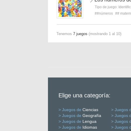
Tipo de juego:
Identifi
##números
## matem
Tenemos
7 juegos
(mostrando 1 al 10)
Elige una categoría:
> Juegos de
Ciencias
> Juegos 
> Juegos de
Geografía
> Juegos 
> Juegos de
Lengua
> Juegos 
> Juegos de
Idiomas
> Juegos 