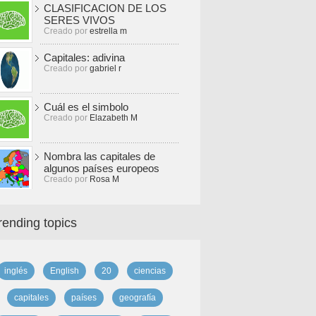
CLASIFICACION DE LOS
SERES VIVOS
Creado por
estrella m
Capitales: adivina
Creado por
gabriel r
Cuál es el simbolo
Creado por
Elazabeth M
Nombra las capitales de
algunos países europeos
Creado por
Rosa M
rending topics
inglés
English
20
ciencias
capitales
países
geografía