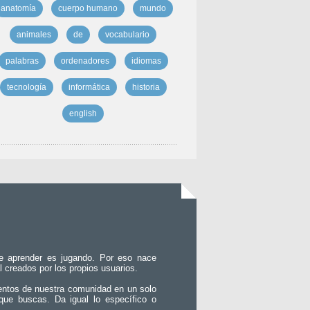
anatomía
cuerpo humano
mundo
animales
de
vocabulario
palabras
ordenadores
idiomas
tecnología
informática
historia
english
e aprender es jugando. Por eso nace
l creados por los propios usuarios.
entos de nuestra comunidad en un solo
que buscas. Da igual lo específico o