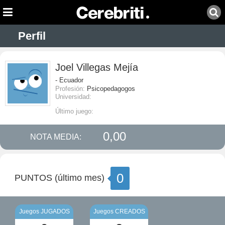
Perfil
Joel Villegas Mejía
- Ecuador
Profesión:
Psicopedagogos
Universidad:
Último juego:
0,00
NOTA MEDIA:
0
PUNTOS (último mes)
Juegos JUGADOS
Juegos CREADOS