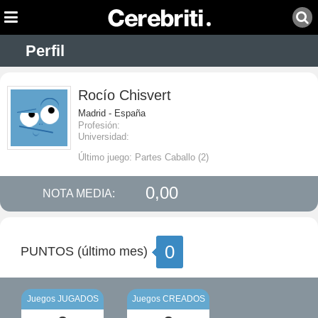
Perfil
Rocío Chisvert
Madrid - España
Profesión:
Universidad:
Último juego: Partes Caballo (2)
0,00
NOTA MEDIA:
0
PUNTOS (último mes)
Juegos JUGADOS
Juegos CREADOS