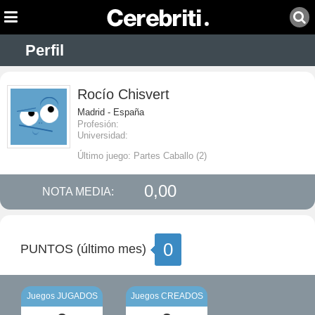
Perfil
Rocío Chisvert
Madrid - España
Profesión:
Universidad:
Último juego: Partes Caballo (2)
0,00
NOTA MEDIA:
0
PUNTOS (último mes)
Juegos JUGADOS
Juegos CREADOS