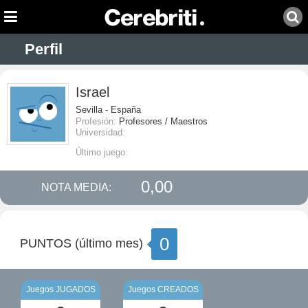
Perfil
Israel
Sevilla - España
Profesión:
Profesores / Maestros
Universidad:
Último juego:
0,00
NOTA MEDIA:
0
PUNTOS (último mes)
Juegos JUGADOS
Juegos CREADOS