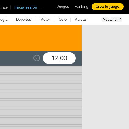
|
Juegos
Ránking
Crea tu juego
|
trate
Inicia sesión
|
|
|
|
logía
Deportes
Motor
Ocio
Marcas
12:00