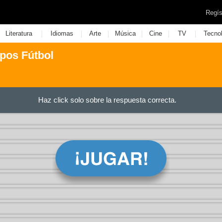
Regís
|
|
|
|
|
|
Literatura
Idiomas
Arte
Música
Cine
TV
Tecno
pos Fútbol
Haz click solo sobre la respuesta correcta.