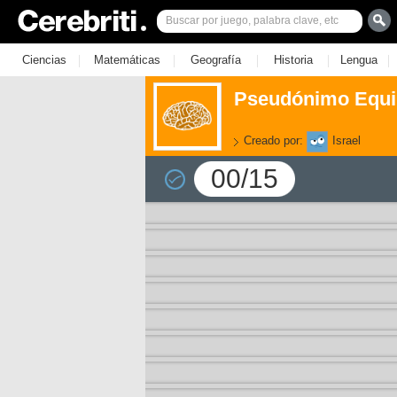
|
|
|
|
|
Ciencias
Matemáticas
Geografía
Historia
Lengua
Pseudónimo Equi
Creado por:
Israel
00/15