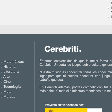
Estamos convencidos de que la mejor forma d
de
Matemáticas
Cerebriti. Un portal de juegos sobre cultura genera
de
Historia
de
Literatura
Nuestra misión es concentrar todos los conocimi
lugar para que tú puedas encontrar ese juego 
de
Arte
extraño que sea.
de
Cine
de
Tecnología
En Cerebriti además, podrás competir con tus a
más sabe. Y todo ello mientras mantienes tus ne
de
Motor
de
Marcas