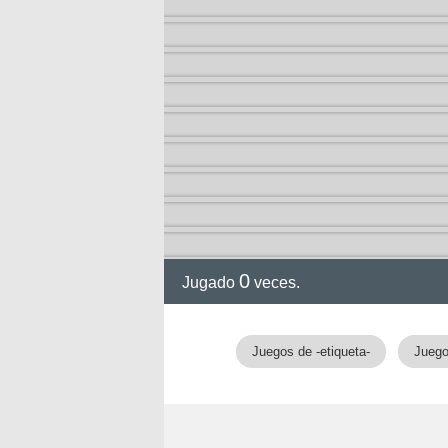
a
ga
0
Jugado
veces.
Juegos de -etiqueta-
Juego