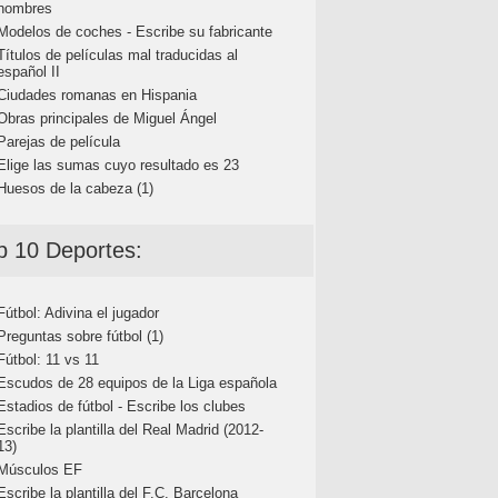
nombres
Modelos de coches - Escribe su fabricante
Títulos de películas mal traducidas al
español II
Ciudades romanas en Hispania
Obras principales de Miguel Ángel
Parejas de película
Elige las sumas cuyo resultado es 23
Huesos de la cabeza (1)
p 10 Deportes:
Fútbol: Adivina el jugador
Preguntas sobre fútbol (1)
Fútbol: 11 vs 11
Escudos de 28 equipos de la Liga española
Estadios de fútbol - Escribe los clubes
Escribe la plantilla del Real Madrid (2012-
13)
Músculos EF
Escribe la plantilla del F.C. Barcelona