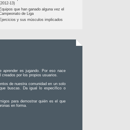
(2012-13)
Equipos que han ganado alguna vez el
Campeonato de Liga
Ejercicios y sus músculos implicados
e aprender es jugando. Por eso nace
l creados por los propios usuarios.
entos de nuestra comunidad en un solo
que buscas. Da igual lo específico o
migos para demostrar quién es el que
uronas en forma.