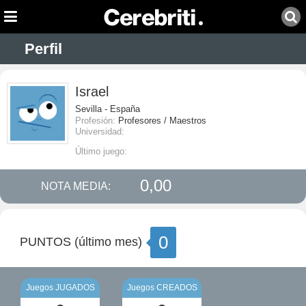
Perfil
Israel
Sevilla - España
Profesión:
Profesores / Maestros
Universidad:
Último juego:
0,00
NOTA MEDIA:
0
PUNTOS (último mes)
Juegos JUGADOS
Juegos CREADOS