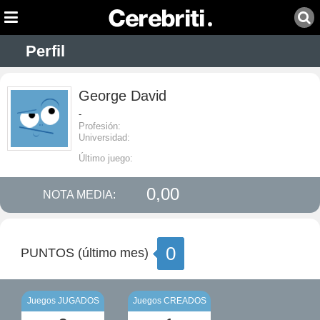
Perfil
George David
-
Profesión:
Universidad:
Último juego:
0,00
NOTA MEDIA:
0
PUNTOS (último mes)
Juegos JUGADOS
Juegos CREADOS