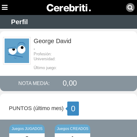
Perfil
George David
-
Profesión:
Universidad:
Último juego:
0,00
NOTA MEDIA:
0
PUNTOS (último mes)
Juegos JUGADOS
Juegos CREADOS