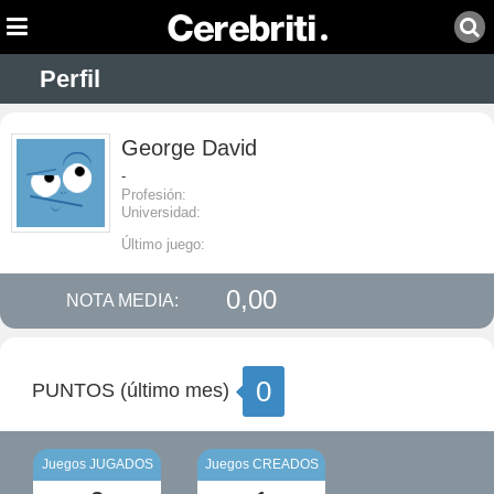
Perfil
George David
-
Profesión:
Universidad:
Último juego:
0,00
NOTA MEDIA:
0
PUNTOS (último mes)
Juegos JUGADOS
Juegos CREADOS