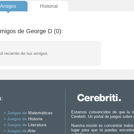
Amigos
Historial
amigos de George D (0):
ad reciente de tus amigos.
a:
Estamos convencidos de que la m
> Juegos de
Matemáticas
Cerebriti. Un portal de juegos sobre
> Juegos de
Historia
> Juegos de
Literatura
Nuestra misión es concentrar todos
lugar para que tú puedas encontr
> Juegos de
Arte