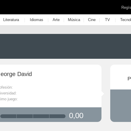
Regís
|
|
|
|
|
|
Literatura
Idiomas
Arte
Música
Cine
TV
Tecno
eorge David
P
ofesión:
iversidad:
timo juego:
0,00