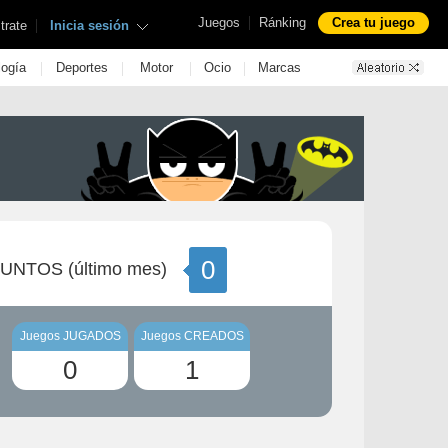
|
Juegos
Ránking
Crea tu juego
|
trate
Inicia sesión
|
|
|
|
logía
Deportes
Motor
Ocio
Marcas
0
UNTOS (último mes)
Juegos JUGADOS
Juegos CREADOS
0
1