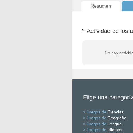
Resumen
Actividad de los 
No hay activid
Elige una categorí
> Juegos de
Ciencias
> Juegos de
Geografía
> Juegos de
Lengua
> Juegos de
Idiomas