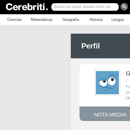
|
|
|
|
|
Ciencias
Matemáticas
Geografía
Historia
Lengua
Perfil
G
-
Pr
Un
Úl
NOTA MEDIA: