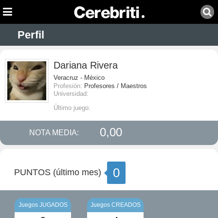
Perfil
Dariana Rivera
Veracruz - México
Profesión:
Profesores / Maestros
Universidad:
Último juego:
0,00
NOTA MEDIA:
0
PUNTOS (último mes)
Juegos JUGADOS
Juegos CREADOS