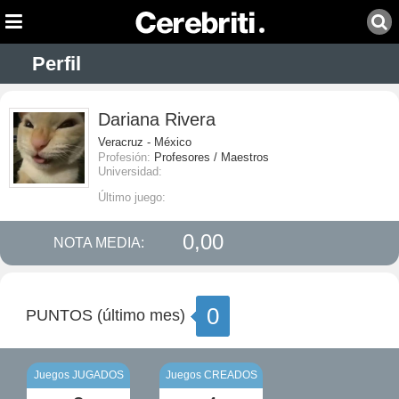
Perfil
Dariana Rivera
Veracruz - México
Profesión:
Profesores / Maestros
Universidad:
Último juego:
0,00
NOTA MEDIA:
0
PUNTOS (último mes)
Juegos JUGADOS
Juegos CREADOS