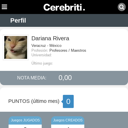
Perfil
Dariana Rivera
Veracruz - México
Profesión:
Profesores / Maestros
Universidad:
Último juego:
0,00
NOTA MEDIA:
0
PUNTOS (último mes)
Juegos JUGADOS
Juegos CREADOS