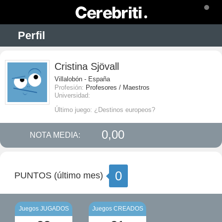
Perfil
Cristina Sjövall
Villalobón - España
Profesión:
Profesores / Maestros
Universidad:
Último juego: ¿Destinos europeos?
0,00
NOTA MEDIA:
0
PUNTOS (último mes)
Juegos JUGADOS
Juegos CREADOS