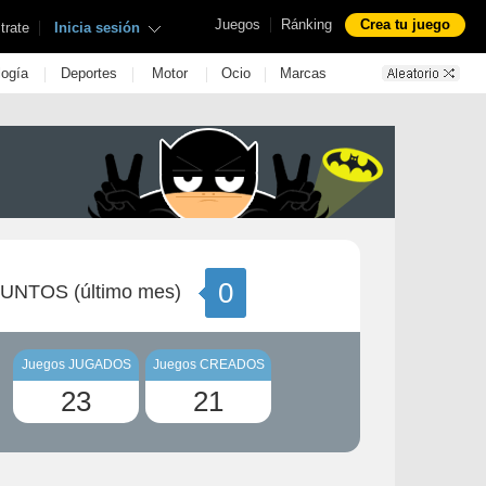
|
Juegos
Ránking
Crea tu juego
|
trate
Inicia sesión
|
|
|
|
logía
Deportes
Motor
Ocio
Marcas
0
UNTOS (último mes)
Juegos JUGADOS
Juegos CREADOS
23
21