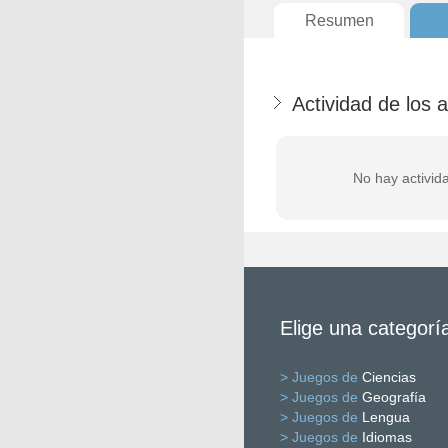
Resumen
Actividad de los 
No hay activid
Elige una categorí
> Juegos de
Ciencias
> Juegos de
Geografía
> Juegos de
Lengua
> Juegos de
Idiomas