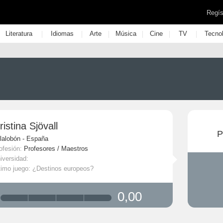
Regís
|
|
|
|
|
|
Literatura
Idiomas
Arte
Música
Cine
TV
Tecno
ristina Sjövall
P
llalobón - España
ofesión:
Profesores / Maestros
iversidad:
timo juego: ¿Destinos europeos?
0,00