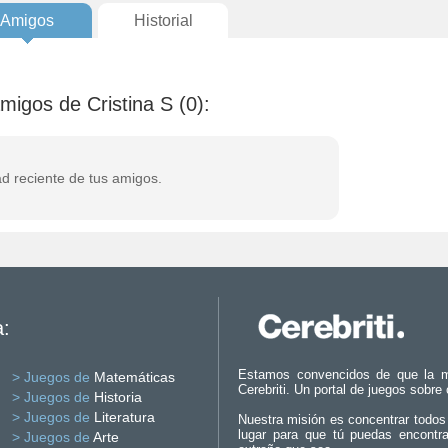
Amigos
Historial
amigos de Cristina S (0):
ad reciente de tus amigos.
a:
Estamos convencidos de que la m
> Juegos de
Matemáticas
Cerebriti. Un portal de juegos sobre
> Juegos de
Historia
> Juegos de
Literatura
Nuestra misión es concentrar todos
lugar para que tú puedas encontr
> Juegos de
Arte