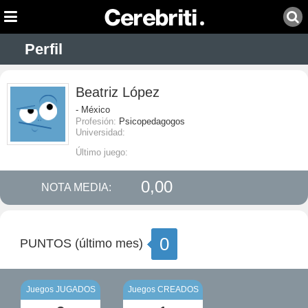
Perfil
Beatriz López
- México
Profesión:
Psicopedagogos
Universidad:
Último juego:
0,00
NOTA MEDIA:
0
PUNTOS (último mes)
Juegos JUGADOS
Juegos CREADOS