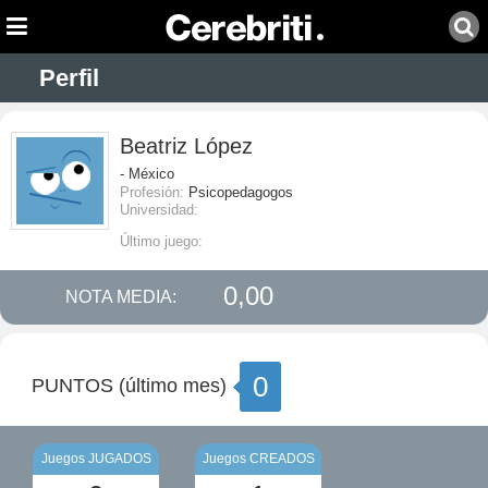
Perfil
Beatriz López
- México
Profesión:
Psicopedagogos
Universidad:
Último juego:
0,00
NOTA MEDIA:
0
PUNTOS (último mes)
Juegos JUGADOS
Juegos CREADOS