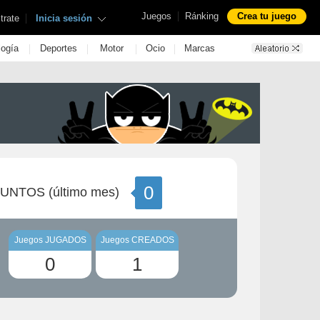
|
Juegos
Ránking
Crea tu juego
|
trate
Inicia sesión
|
|
|
|
logía
Deportes
Motor
Ocio
Marcas
0
UNTOS (último mes)
Juegos JUGADOS
Juegos CREADOS
0
1