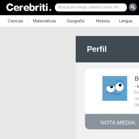
|
|
|
|
|
Ciencias
Matemáticas
Geografía
Historia
Lengua
Perfil
B
- 
Pr
Un
Úl
NOTA MEDIA: