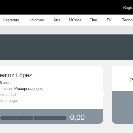
Regís
|
|
|
|
|
|
Literatura
Idiomas
Arte
Música
Cine
TV
Tecno
eatriz López
P
México
ofesión:
Psicopedagogos
iversidad:
timo juego:
0,00