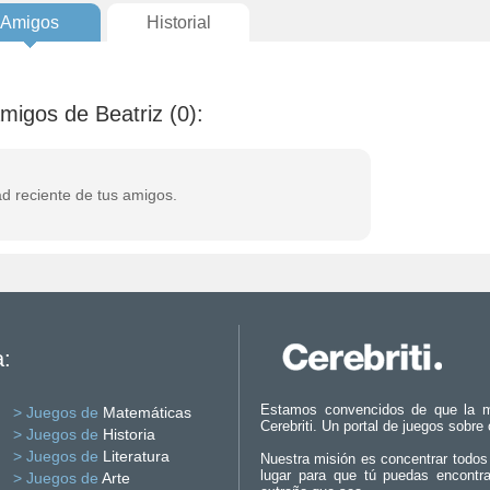
Amigos
Historial
amigos de Beatriz (0):
ad reciente de tus amigos.
a:
Estamos convencidos de que la m
> Juegos de
Matemáticas
Cerebriti. Un portal de juegos sobre
> Juegos de
Historia
> Juegos de
Literatura
Nuestra misión es concentrar todos
lugar para que tú puedas encontr
> Juegos de
Arte