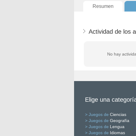
Resumen
Actividad de los 
No hay activid
Elige una categorí
> Juegos de
Ciencias
> Juegos de
Geografía
> Juegos de
Lengua
> Juegos de
Idiomas