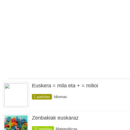
Euskera = mila eta + = milioi
1 partidas
Idiomas
Zenbakiak euskaraz
21 partidas
Matemáticas