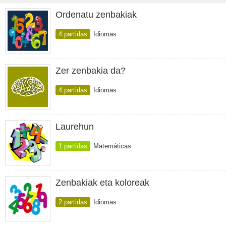
Ordenatu zenbakiak
4 partidas
Idiomas
Zer zenbakia da?
4 partidas
Idiomas
Laurehun
1 partidas
Matemáticas
Zenbakiak eta koloreak
2 partidas
Idiomas