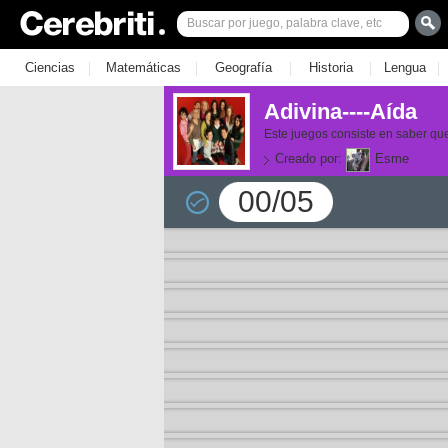
|
|
|
|
|
Ciencias
Matemáticas
Geografía
Historia
Lengua
Adivina----Aída
Este juegos consiste en saber qu
Creado por:
Esme
00/05