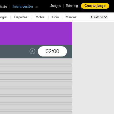
|
Juegos
Ránking
Crea tu juego
|
trate
Inicia sesión
|
|
|
|
logía
Deportes
Motor
Ocio
Marcas
02:00