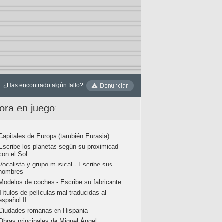
¿Has encontrado algún fallo?
ora en juego:
Capitales de Europa (también Eurasia)
Escribe los planetas según su proximidad
con el Sol
Vocalista y grupo musical - Escribe sus
nombres
Modelos de coches - Escribe su fabricante
Títulos de películas mal traducidas al
español II
Ciudades romanas en Hispania
Obras principales de Miguel Ángel