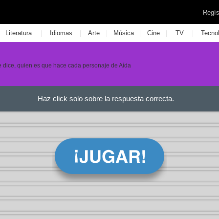
Regís
|
|
|
|
|
|
Literatura
Idiomas
Arte
Música
Cine
TV
Tecno
e dice, quien es que hace cada personaje de Aída
Haz click solo sobre la respuesta correcta.