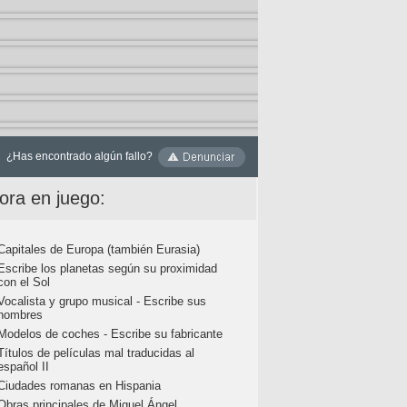
¿Has encontrado algún fallo?
ora en juego:
Capitales de Europa (también Eurasia)
Escribe los planetas según su proximidad
con el Sol
Vocalista y grupo musical - Escribe sus
nombres
Modelos de coches - Escribe su fabricante
Títulos de películas mal traducidas al
español II
Ciudades romanas en Hispania
Obras principales de Miguel Ángel