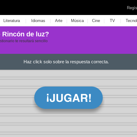
Regís
|
|
|
|
|
|
Literatura
Idiomas
Arte
Música
Cine
TV
Tecno
 Rincón de luz?
tionario te resultará sencillo
Haz click solo sobre la respuesta correcta.