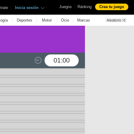
|
Juegos
Ránking
Crea tu juego
|
trate
Inicia sesión
|
|
|
|
logía
Deportes
Motor
Ocio
Marcas
01:00