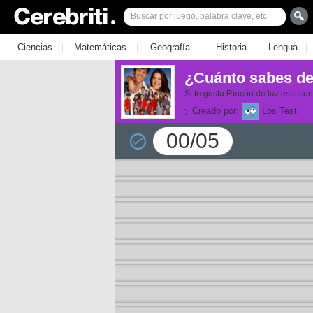
|
|
|
|
|
Ciencias
Matemáticas
Geografía
Historia
Lengua
¿Cuánto sabes de
Si te gusta Rincón de luz este cues
Creado por:
Los Test
00/05