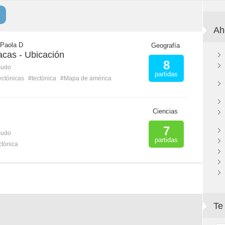
Ah
 Paola D
Geografía
acas - Ubicación
8
mudo
partidas
ectónicas
#tectònica
#Mapa de américa
Ciencias
7
mudo
partidas
ctònica
Te