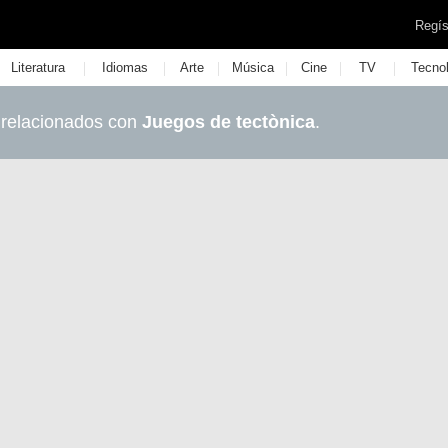
Regís
|
|
|
|
|
|
Literatura
Idiomas
Arte
Música
Cine
TV
Tecno
 relacionados con
Juegos de tectònica
.