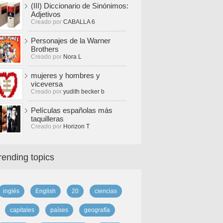
(III) Diccionario de Sinónimos:
Adjetivos
Creado por
CABALLA 6
Personajes de la Warner
Brothers
Creado por
Nora L
mujeres y hombres y
viceversa
Creado por
yudith becker b
Películas españolas más
taquilleras
Creado por
Horizon T
rending topics
inglés
English
20
ciencias
capitales
países
geografía