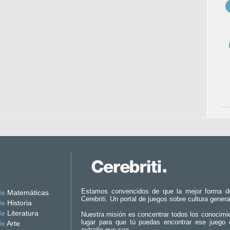
Estamos convencidos de que la mejor forma d
de
Matemáticas
Cerebriti. Un portal de juegos sobre cultura genera
de
Historia
de
Literatura
Nuestra misión es concentrar todos los conocimi
lugar para que tú puedas encontrar ese juego 
de
Arte
extraño que sea.