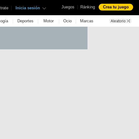
|
Juegos
Ránking
Crea tu juego
|
trate
Inicia sesión
|
|
|
|
logía
Deportes
Motor
Ocio
Marcas