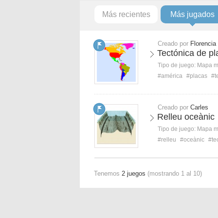
Más recientes
Más jugados
Creado por
Florencia
Tectónica de pl
Tipo de juego:
Mapa 
#américa
#placas
#t
Creado por
Carles
Relleu oceànic
Tipo de juego:
Mapa 
#relleu
#oceànic
#te
Tenemos
2 juegos
(mostrando 1 al 10)