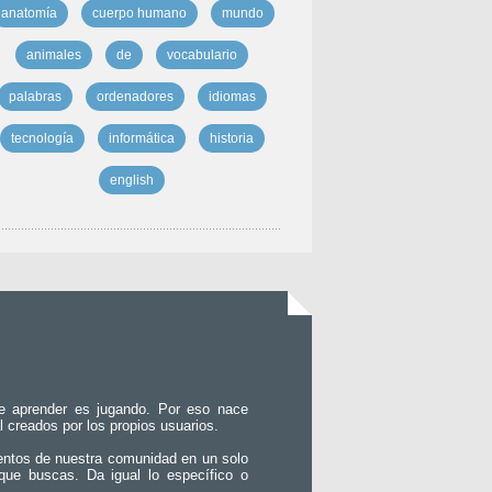
anatomía
cuerpo humano
mundo
animales
de
vocabulario
palabras
ordenadores
idiomas
tecnología
informática
historia
english
e aprender es jugando. Por eso nace
l creados por los propios usuarios.
entos de nuestra comunidad en un solo
que buscas. Da igual lo específico o