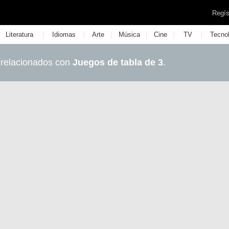
Regís
|
|
|
|
|
|
Literatura
Idiomas
Arte
Música
Cine
TV
Tecno
 relacionados con
Juegos de tabla de 3
.