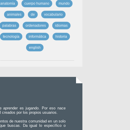
anatomía
cuerpo humano
mundo
animales
de
vocabulario
palabras
ordenadores
idiomas
tecnología
informática
historia
english
e aprender es jugando. Por eso nace
l creados por los propios usuarios.
entos de nuestra comunidad en un solo
que buscas. Da igual lo específico o