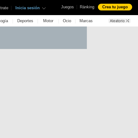
|
Juegos
Ránking
Crea tu juego
|
trate
Inicia sesión
|
|
|
|
logía
Deportes
Motor
Ocio
Marcas