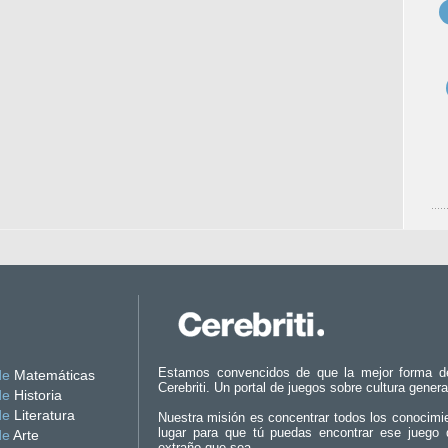
Estamos convencidos de que la mejor forma d
de
Matemáticas
Cerebriti. Un portal de juegos sobre cultura genera
de
Historia
de
Literatura
Nuestra misión es concentrar todos los conocimi
lugar para que tú puedas encontrar ese juego 
de
Arte
extraño que sea.