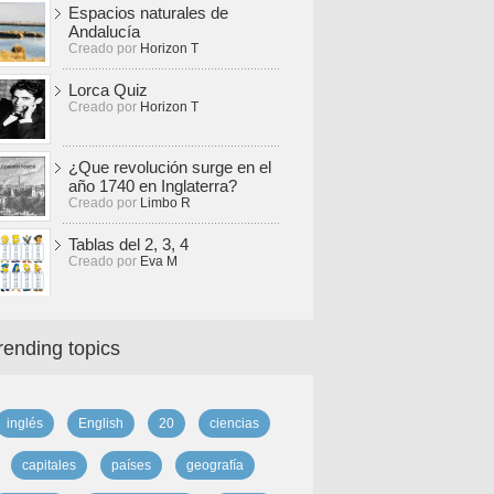
Espacios naturales de
Andalucía
Creado por
Horizon T
Lorca Quiz
Creado por
Horizon T
¿Que revolución surge en el
año 1740 en Inglaterra?
Creado por
Limbo R
Tablas del 2, 3, 4
Creado por
Eva M
rending topics
inglés
English
20
ciencias
capitales
países
geografía