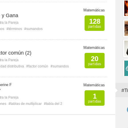
Matemáticas
e y Gana
128
ra la Pareja
partidas
nos
#términos
#sumandos
Matemáticas
ctor común (2)
20
ra la Pareja
partidas
dad distributiva
#factor común
#sumandos
erine F
Matemáticas
?
#T
1
ra la Pareja
partidas
ones
#tablas de multiplicar
#tabla del 2