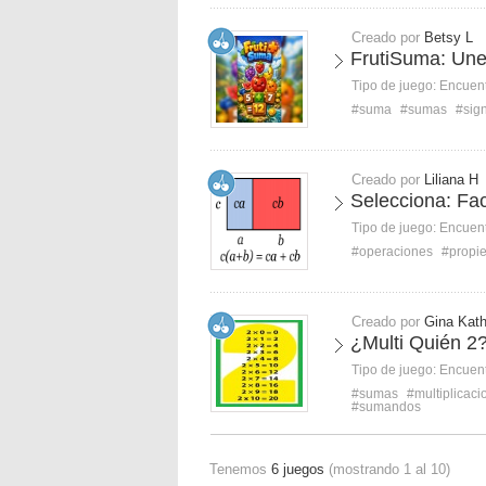
Creado por
Betsy L
FrutiSuma: Un
Tipo de juego:
Encuent
#suma
#sumas
#sig
Creado por
Liliana H
Selecciona: Fa
Tipo de juego:
Encuent
#operaciones
#propie
Creado por
Gina Kath
¿Multi Quién 2
Tipo de juego:
Encuent
#sumas
#multiplicaci
#sumandos
Tenemos
6 juegos
(mostrando 1 al 10)