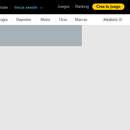
|
Juegos
Ránking
Crea tu juego
|
trate
Inicia sesión
|
|
|
|
logía
Deportes
Motor
Ocio
Marcas