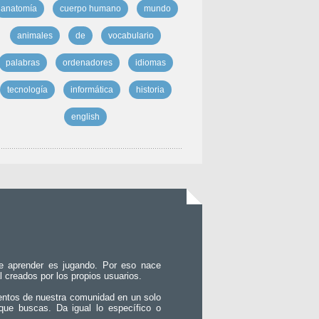
anatomía
cuerpo humano
mundo
animales
de
vocabulario
palabras
ordenadores
idiomas
tecnología
informática
historia
english
e aprender es jugando. Por eso nace
l creados por los propios usuarios.
entos de nuestra comunidad en un solo
que buscas. Da igual lo específico o