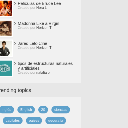
Películas de Bruce Lee
Creado por
Nora L
Madonna Like a Virgin
Creado por
Horizon T
Jared Leto Cine
Creado por
Horizon T
tipos de estructuras naturales
y artificiales
Creado por
natalia p
rending topics
inglés
English
20
ciencias
capitales
países
geografía