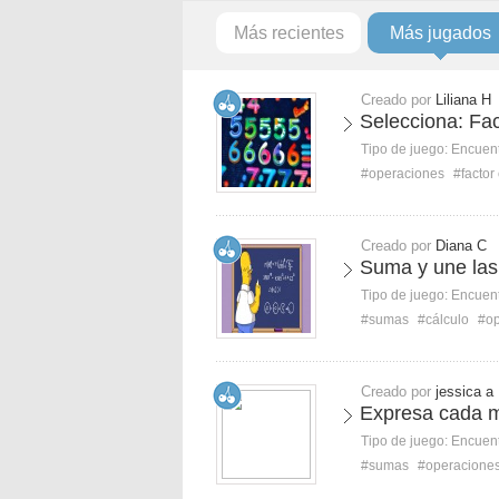
Más recientes
Más jugados
Creado por
Liliana H
Selecciona: Fa
Tipo de juego:
Encuent
#operaciones
#facto
Creado por
Diana C
Suma y une las
Tipo de juego:
Encuent
#sumas
#cálculo
#op
Creado por
jessica a
Expresa cada m
Tipo de juego:
Encuent
#sumas
#operacione