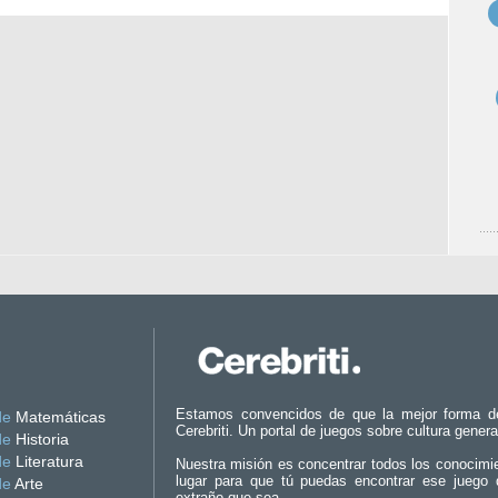
Estamos convencidos de que la mejor forma d
de
Matemáticas
Cerebriti. Un portal de juegos sobre cultura genera
de
Historia
de
Literatura
Nuestra misión es concentrar todos los conocimi
lugar para que tú puedas encontrar ese juego 
de
Arte
extraño que sea.