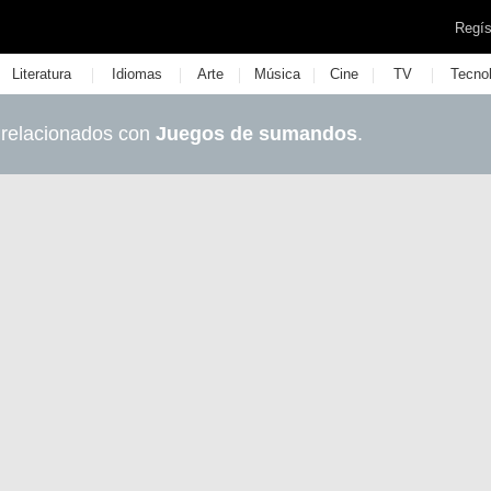
Regís
|
|
|
|
|
|
Literatura
Idiomas
Arte
Música
Cine
TV
Tecno
 relacionados con
Juegos de sumandos
.