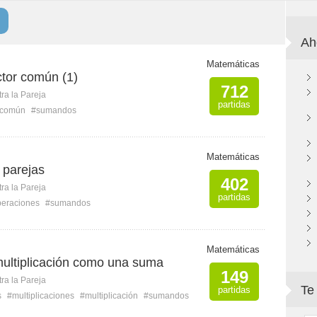
Ah
Matemáticas
ctor común (1)
712
ra la Pareja
partidas
r común
#sumandos
Matemáticas
 parejas
402
ra la Pareja
partidas
eraciones
#sumandos
Matemáticas
ultiplicación como una suma
149
ra la Pareja
Te
partidas
s
#multiplicaciones
#multiplicación
#sumandos