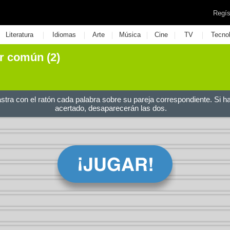
Regís
|
|
|
|
|
|
Literatura
Idiomas
Arte
Música
Cine
TV
Tecno
r común (2)
astra con el ratón cada palabra sobre su pareja correspondiente. Si h
acertado, desaparecerán las dos.