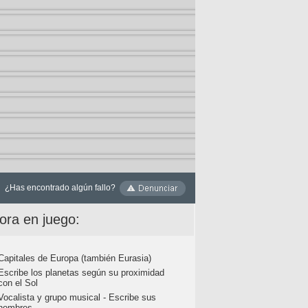
¿Has encontrado algún fallo?
ora en juego:
Capitales de Europa (también Eurasia)
Escribe los planetas según su proximidad
con el Sol
Vocalista y grupo musical - Escribe sus
nombres