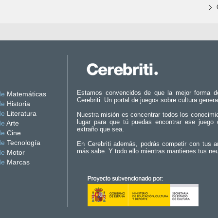
Estamos convencidos de que la mejor forma d
de
Matemáticas
Cerebriti. Un portal de juegos sobre cultura genera
de
Historia
de
Literatura
Nuestra misión es concentrar todos los conocimi
lugar para que tú puedas encontrar ese juego 
de
Arte
extraño que sea.
de
Cine
de
Tecnología
En Cerebriti además, podrás competir con tus a
más sabe. Y todo ello mientras mantienes tus ne
de
Motor
de
Marcas