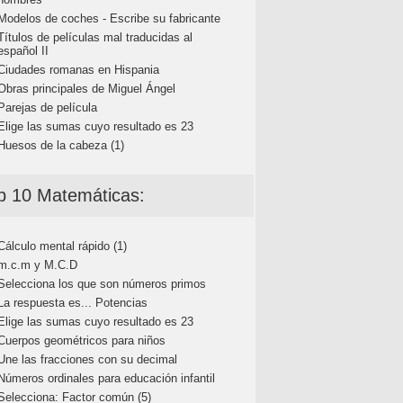
Modelos de coches - Escribe su fabricante
Títulos de películas mal traducidas al
español II
Ciudades romanas en Hispania
Obras principales de Miguel Ángel
Parejas de película
Elige las sumas cuyo resultado es 23
Huesos de la cabeza (1)
p 10 Matemáticas:
Cálculo mental rápido (1)
m.c.m y M.C.D
Selecciona los que son números primos
La respuesta es... Potencias
Elige las sumas cuyo resultado es 23
Cuerpos geométricos para niños
Une las fracciones con su decimal
Números ordinales para educación infantil
Selecciona: Factor común (5)