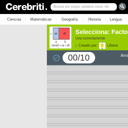
|
|
|
|
|
Ciencias
Matemáticas
Geografía
Historia
Lengua
Selecciona: Facto
Une correctamente
Creado por:
Liliana
00/10
Arr
e los