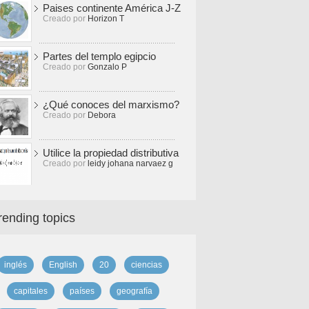
Paises continente América J-Z
Creado por
Horizon T
Partes del templo egipcio
Creado por
Gonzalo P
¿Qué conoces del marxismo?
Creado por
Debora
Utilice la propiedad distributiva
Creado por
leidy johana narvaez g
rending topics
inglés
English
20
ciencias
capitales
países
geografía