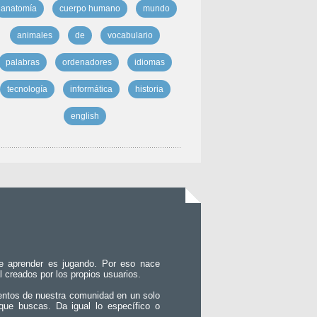
anatomía
cuerpo humano
mundo
animales
de
vocabulario
palabras
ordenadores
idiomas
tecnología
informática
historia
english
e aprender es jugando. Por eso nace
l creados por los propios usuarios.
entos de nuestra comunidad en un solo
que buscas. Da igual lo específico o