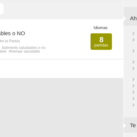
Ah
Idiomas
ables o NO
8
ra la Pareja
partidas
#aliments saludables o no
able
#menjar saludable
Te