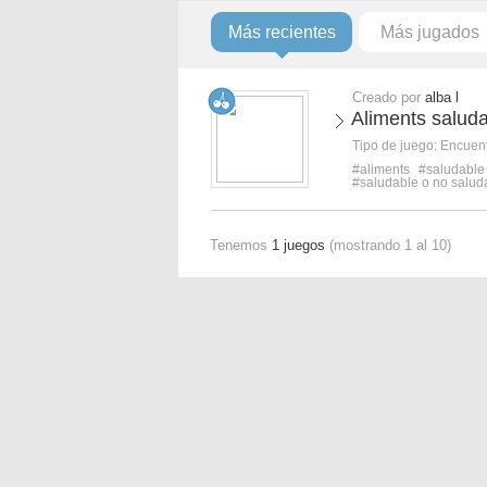
Más recientes
Más jugados
Creado por
alba l
Aliments salud
Tipo de juego:
Encuent
#aliments
#saludable
#saludable o no salud
Tenemos
1 juegos
(mostrando 1 al 10)