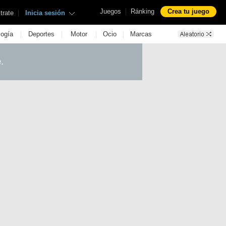
|
Juegos
Ránking
Crea tu juego
|
trate
Inicia sesión
|
|
|
|
logía
Deportes
Motor
Ocio
Marcas
e
.