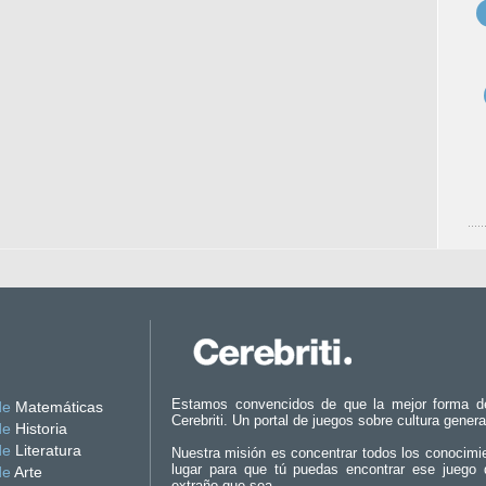
Estamos convencidos de que la mejor forma d
de
Matemáticas
Cerebriti. Un portal de juegos sobre cultura genera
de
Historia
de
Literatura
Nuestra misión es concentrar todos los conocimi
lugar para que tú puedas encontrar ese juego 
de
Arte
extraño que sea.