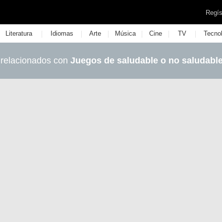
Regís
|
|
|
|
|
|
Literatura
Idiomas
Arte
Música
Cine
TV
Tecno
 relacionados con
Juegos de saludable o no saludabl