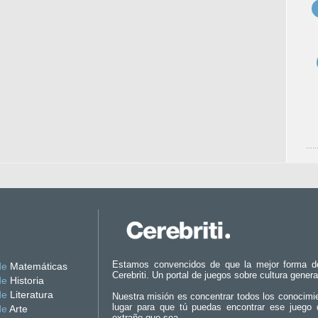
Estamos convencidos de que la mejor forma d
de
Matemáticas
Cerebriti. Un portal de juegos sobre cultura genera
de
Historia
de
Literatura
Nuestra misión es concentrar todos los conocimi
lugar para que tú puedas encontrar ese juego 
de
Arte
extraño que sea.