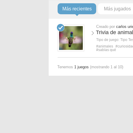
Más recientes
Más jugados
Creado por
carlos uri
Trivia de anima
Tipo de juego:
Tipo Te
#animales
#curiosid
#sabías qué
Tenemos
1 juegos
(mostrando 1 al 10)