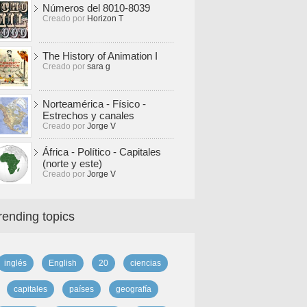
Números del 8010-8039
Creado por
Horizon T
The History of Animation I
Creado por
sara g
Norteamérica - Físico -
Estrechos y canales
Creado por
Jorge V
África - Político - Capitales
(norte y este)
Creado por
Jorge V
rending topics
inglés
English
20
ciencias
capitales
países
geografía