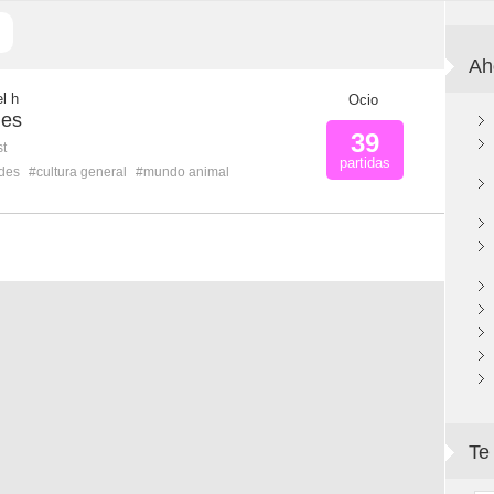
Ah
el h
Ocio
les
39
st
partidas
ades
#cultura general
#mundo animal
Te