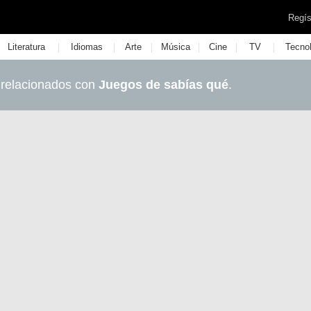
Regís
|
|
|
|
|
|
Literatura
Idiomas
Arte
Música
Cine
TV
Tecno
 relacionados con
Juegos de sabías qué
.