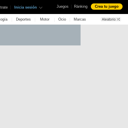
|
Juegos
Ránking
Crea tu juego
|
trate
Inicia sesión
|
|
|
|
logía
Deportes
Motor
Ocio
Marcas