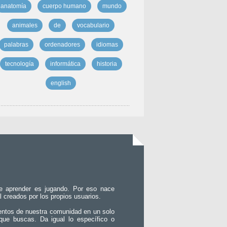
anatomía
cuerpo humano
mundo
animales
de
vocabulario
palabras
ordenadores
idiomas
tecnología
informática
historia
english
e aprender es jugando. Por eso nace
l creados por los propios usuarios.
entos de nuestra comunidad en un solo
que buscas. Da igual lo específico o