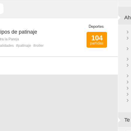
Ah
Deportes
ipos de patinaje
104
ra la Pareja
partidas
alidades
#patinaje
#roller
Te