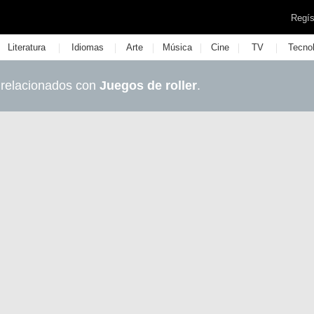
Regís
|
|
|
|
|
|
Literatura
Idiomas
Arte
Música
Cine
TV
Tecno
 relacionados con
Juegos de roller
.