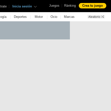
|
Juegos
Ránking
Crea tu juego
|
trate
Inicia sesión
|
|
|
|
logía
Deportes
Motor
Ocio
Marcas