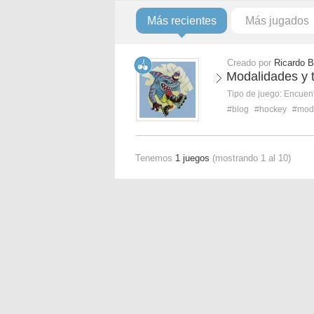
Más recientes
Más jugados
Creado por
Ricardo B
Modalidades y t
Tipo de juego:
Encuent
#blog
#hockey
#mod
Tenemos
1 juegos
(mostrando 1 al 10)