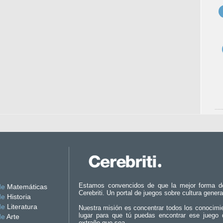
Estamos convencidos de que la mejor forma d
de
Matemáticas
Cerebriti. Un portal de juegos sobre cultura genera
de
Historia
de
Literatura
Nuestra misión es concentrar todos los conocimi
lugar para que tú puedas encontrar ese juego 
de
Arte
extraño que sea.