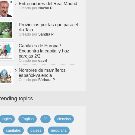
Entrenadores del Real Madrid
Creado por
Nacho P
Provincias por las que pasa el
río Tajo
Creado por
Sandra P
Capitales de Europa /
Encuentra la capital y haz
parejas 2/2
Creado por
eayvl
Nombres de mamíferos
español-valenciá
Creado por
Bárbara P
rending topics
inglés
English
20
ciencias
capitales
países
geografía