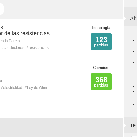
Ah
 R
Tecnología
r de las resistencias
123
ra la Pareja
partidas
#conductores
#resistencias
Ciencias
368
st
partidas
#electricidad
#Ley de Ohm
Te