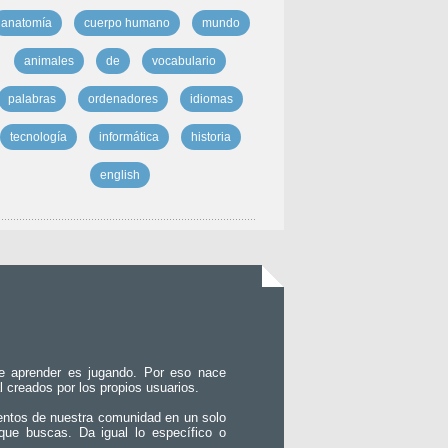
anatomía
cuerpo humano
mundo
animales
de
vocabulario
palabras
ordenadores
idiomas
tecnología
informática
historia
english
e aprender es jugando. Por eso nace
l creados por los propios usuarios.
entos de nuestra comunidad en un solo
que buscas. Da igual lo específico o