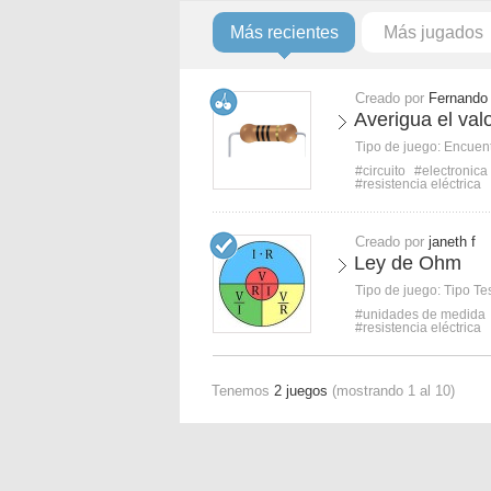
Más recientes
Más jugados
Creado por
Fernando
Averigua el valo
Tipo de juego:
Encuent
#circuito
#electronica
#resistencia eléctrica
Creado por
janeth f
Ley de Ohm
Tipo de juego:
Tipo Te
#unidades de medida
#resistencia eléctrica
Tenemos
2 juegos
(mostrando 1 al 10)