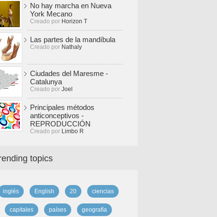
No hay marcha en Nueva
York Mecano
Creado por
Horizon T
Las partes de la mandíbula
Creado por
Nathaly
Ciudades del Maresme -
Catalunya
Creado por
Joel
Principales métodos
anticonceptivos -
REPRODUCCIÓN
Creado por
Limbo R
rending topics
inglés
English
20
ciencias
capitales
países
geografía