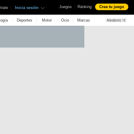
|
Juegos
Ránking
Crea tu juego
|
trate
Inicia sesión
|
|
|
|
logía
Deportes
Motor
Ocio
Marcas