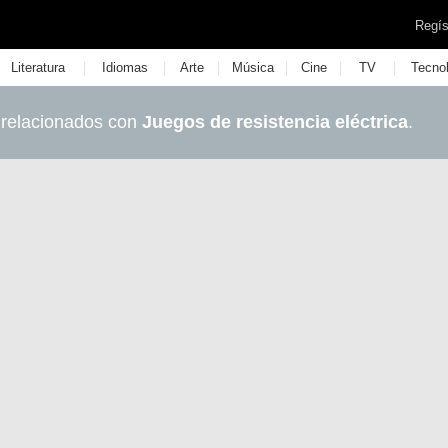
Regís
|
|
|
|
|
|
Literatura
Idiomas
Arte
Música
Cine
TV
Tecno
 relacionados con
Juegos de resistencia eléctrica
.