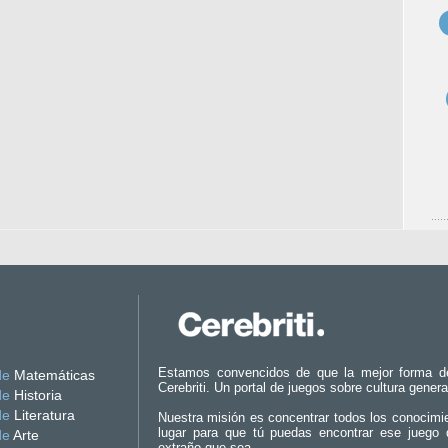
Estamos convencidos de que la mejor forma d
de
Matemáticas
Cerebriti. Un portal de juegos sobre cultura genera
de
Historia
de
Literatura
Nuestra misión es concentrar todos los conocimi
lugar para que tú puedas encontrar ese juego 
de
Arte
extraño que sea.